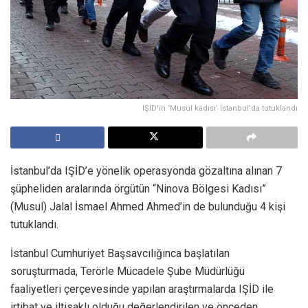
IŞİD'in ‘Musul kadısı’ İstanbul'da tutuklandı
İstanbul’da IŞİD’e yönelik operasyonda gözaltına alınan 7
şüpheliden aralarında örgütün “Ninova Bölgesi Kadısı”
(Musul) Jalal İsmael Ahmed Ahmed’in de bulunduğu 4 kişi
tutuklandı.
İstanbul Cumhuriyet Başsavcılığınca başlatılan
soruşturmada, Terörle Mücadele Şube Müdürlüğü
faaliyetleri çerçevesinde yapılan araştırmalarda IŞİD ile
irtibat ve iltisaklı olduğu değerlendirilen ve önceden