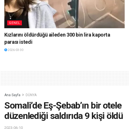
GENEL
Kızlarını öldürdüğü aileden 300 bin lira kaporta
parası istedi
2026-03-30
Ana Sayfa
DÜNYA
Somali’de Eş-Şebab’ın bir otele
düzenlediği saldırıda 9 kişi öldü
2023-06-10