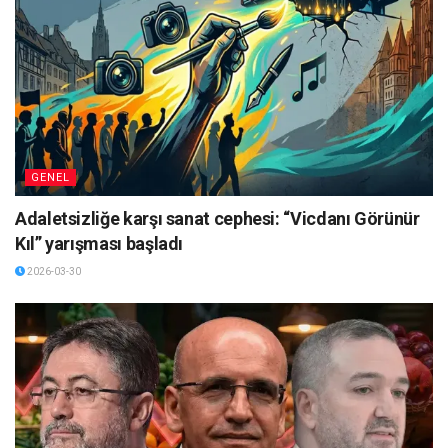
GENEL
Adaletsizliğe karşı sanat cephesi: “Vicdanı Görünür
Kıl” yarışması başladı
2026-03-30