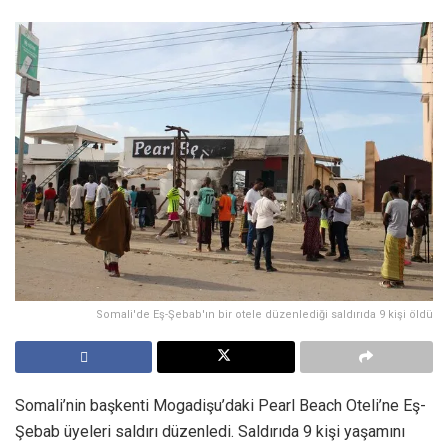
Somali'de Eş-Şebab'ın bir otele düzenlediği saldırıda 9 kişi öldü
Somali’nin başkenti Mogadişu’daki Pearl Beach Oteli’ne Eş-
Şebab üyeleri saldırı düzenledi. Saldırıda 9 kişi yaşamını