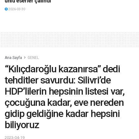
ünlü eserler çalındı
2026-03-30
Ana Sayfa
GENEL
“Kılıçdaroğlu kazanırsa” dedi
tehditler savurdu: Silivri’de
HDP’lilerin hepsinin listesi var,
çocuğuna kadar, eve nereden
gidip geldiğine kadar hepsini
biliyoruz
2023-04-19