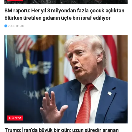
BM raporu: Her yıl 3 milyondan fazla çocuk açlıktan
ölürken üretilen gıdanın üçte biri israf ediliyor
2026-03-30
DÜNYA
Trump: İran’da büyük bir gün; uzun süredir aranan