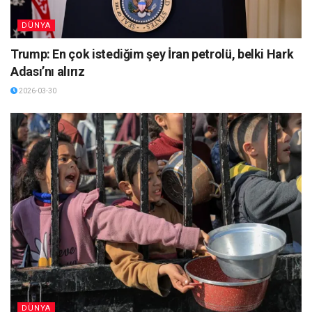
DÜNYA
Trump: En çok istediğim şey İran petrolü, belki Hark
Adası’nı alırız
2026-03-30
DÜNYA