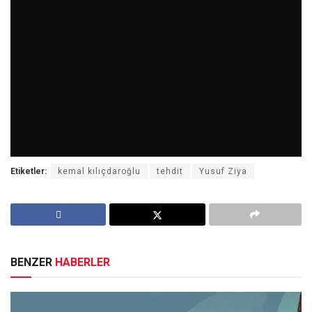
Etiketler:
kemal kılıçdaroğlu
tehdit
Yusuf Ziya
BENZER
HABERLER