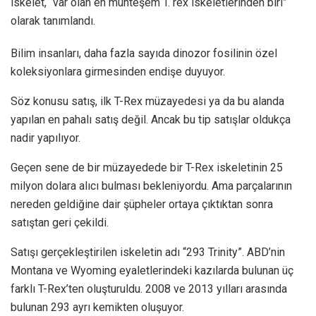
iskelet, “var olan en muhteşem T. rex iskeletlerinden biri”
olarak tanımlandı.
Bilim insanları, daha fazla sayıda dinozor fosilinin özel
koleksiyonlara girmesinden endişe duyuyor.
Söz konusu satış, ilk T-Rex müzayedesi ya da bu alanda
yapılan en pahalı satış değil. Ancak bu tip satışlar oldukça
nadir yapılıyor.
Geçen sene de bir müzayedede bir T-Rex iskeletinin 25
milyon dolara alıcı bulması bekleniyordu. Ama parçalarının
nereden geldiğine dair şüpheler ortaya çıktıktan sonra
satıştan geri çekildi.
Satışı gerçekleştirilen iskeletin adı “293 Trinity”. ABD’nin
Montana ve Wyoming eyaletlerindeki kazılarda bulunan üç
farklı T-Rex’ten oluşturuldu. 2008 ve 2013 yılları arasında
bulunan 293 ayrı kemikten oluşuyor.