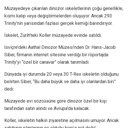
Müzayedeye çıkarılan dinozor iskeletlerinin çoğu genellikle,
kısmi kalıp veya değiştirmelerden oluşuyor. Ancak 293
Trinity’nin yarısından fazlası gerçek kemiği barındırıyor.
İskelet, Zürih’teki Koller müzayede evinde satıldı.
İsviçre’deki Aathal Dinozor Müzesi’nden Dr. Hans-Jacob
Siber, firmanın internet sitesine verdiği bir röportajda
Trinity’yi “özel bir canavar” olarak tanımladı.
Dünyada iyi durumda 20 veya 30 T-Rex iskeletin olduğunu
belirten Siber, “Bu daha büyük ve daha iyi olanlardan biri”
dedi.
Müzayede evi sözcüsüne göre dinozor özel bir kişi
tarafından satın alındı ve Avrupa’da kalacak.
Koller, iskeletin halkın ziyaretine açılmasını umuyor. Ancak
sahibinin planlarının ne olduğu henüz net değil.