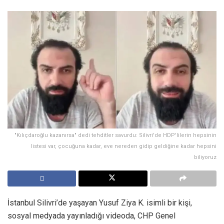
"Kılıçdaroğlu kazanırsa" dedi tehditler savurdu: Silivri'de HDP'lilerin hepsinin
listesi var, çocuğuna kadar, eve nereden gidip geldiğine kadar hepsini
biliyoruz
İstanbul Silivri’de yaşayan Yusuf Ziya K. isimli bir kişi,
sosyal medyada yayınladığı videoda, CHP Genel