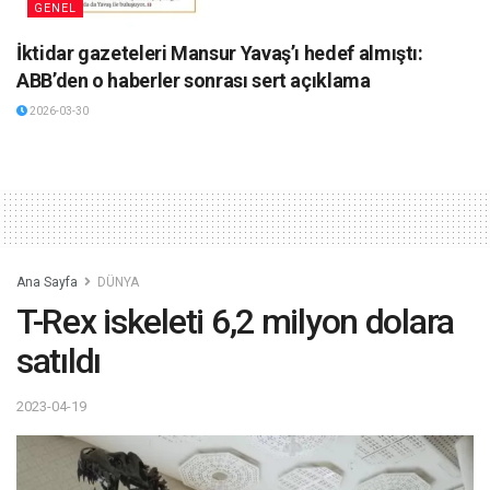
GENEL
İktidar gazeteleri Mansur Yavaş’ı hedef almıştı:
ABB’den o haberler sonrası sert açıklama
2026-03-30
Ana Sayfa
DÜNYA
T-Rex iskeleti 6,2 milyon dolara
satıldı
2023-04-19