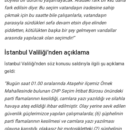
böylesi bir durumu yaşamayacak.
Aradaki fark bir kez daha
fark edilsin diye:
Bu seçim vatandaşın iradesine sahip
çıkmak için bu saatte bile çalışanlarla, vatandaşın
parasıyla sürdükleri sefa devam etsin diye elinden
şiddetten, kötülükten başka bir şey gelmeyen vandallar
arasında yapılacak olan seçimdir!”
İstanbul Valiliği’nden açıklama
İstanbul Valiliği’nden söz konusu saldırıyla ilgili şu açıklama
geldi:
“Bugün saat 01.00 sıralarında Ataşehir ilçemiz Örnek
Mahallesinde bulunan CHP Seçim İrtibat Bürosu önündeki
parti flamalarının kesildiği, camlara yazı yazıldığı ve silahla
havaya ateş edildiği ihbar edilmiştir. Olay yerine sevk edilen
güvenlik güçlerimizce yapılan çalışmalarda; (6) şüphelinin
parti flamalarının kesilmesi ve camlara yazı yazılması
olayına karıştığı, plakasız bir motosikletteki (2) şüphelinin