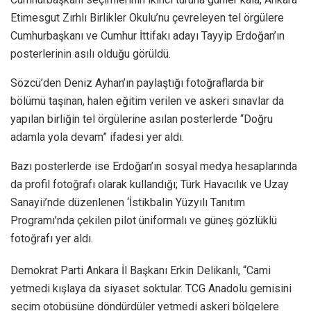
Etimesgut Zırhlı Birlikler Okulu’nu çevreleyen tel örgülere
Cumhurbaşkanı ve Cumhur İttifakı adayı Tayyip Erdoğan’ın
posterlerinin asılı olduğu görüldü.
Sözcü’den Deniz Ayhan’ın paylaştığı fotoğraflarda bir
bölümü taşınan, halen eğitim verilen ve askeri sınavlar da
yapılan birliğin tel örgülerine asılan posterlerde “Doğru
adamla yola devam” ifadesi yer aldı.
Bazı posterlerde ise Erdoğan’ın sosyal medya hesaplarında
da profil fotoğrafı olarak kullandığı; Türk Havacılık ve Uzay
Sanayii’nde düzenlenen ‘İstikbalin Yüzyılı Tanıtım
Programı’nda çekilen pilot üniformalı ve güneş gözlüklü
fotoğrafı yer aldı.
Demokrat Parti Ankara İl Başkanı Erkin Delikanlı, “Cami
yetmedi kışlaya da siyaset soktular. TCG Anadolu gemisini
seçim otobüsüne döndürdüler yetmedi askeri bölgelere