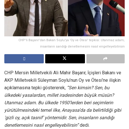
CHP'li Başarır'dan Bakan Soylu'ya 'Oy ve Ötesi' tepkisi: Utanmaz adam;
insanların sandığı denetlemesini nasıl engelleyebilirsin
CHP Mersin Milletvekili Ali Mahir Başarır, İçişleri Bakanı ve
AKP Milletvekili Süleyman Soylu’nun Oy ve Ötesi’ne ilişkin
açıklamasına tepki göstererek,
“Sen kimsin? Sen, bu
ülkedeki yasalardan, millet iradesinden büyük müsün?
Utanmaz adam. Bu ülkede 1950’lerden beri seçimlerin
yürütülmesindeki temel ilke, Anayasa’da da belirtildiği gibi
‘gizli oy, açık tasnif’ yöntemidir. Sen, insanların sandığı
denetlemesini nasıl engelleyebilirsin”
dedi.