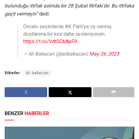
bulunduğu ittifak aslında bir 28 Şubat İttifakı’dır. Bu ittifaka
geçit vermeyin”
dedi.
Önceki seçimlerde AK Parti'ye oy vermiş
dostlarıma bir kez daha sesleniyorum.
https://t.co/VdtSCbApF9
— Ali Babacan (@alibabacan)
May 26, 2023
Etiketler:
ali babacan
BENZER
HABERLER