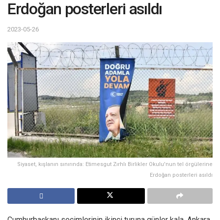
Erdoğan posterleri asıldı
2023-05-26
Siyaset, kışlanın sınırında: Etimesgut Zırhlı Birlikler Okulu'nun tel örgülerine
Erdoğan posterleri asıldı
Cumhurbaşkanı seçimlerinin ikinci turuna günler kala, Ankara