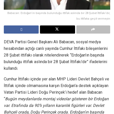
Babacan: Erdoğan’ın başında bulunduğu ittifak aslında bir 28 Şubat İttifakı’dır,
bu ittifaka geçit vermeyin
DEVA Partisi Genel Başkanı Ali Babacan, sosyal medya
hesabından açtığı canlı yayında Cumhur İttifakı bileşenlerini
28 Şubat ittifakı olarak nitelendirerek “Erdoğan’ın başında
bulunduğu ittifak aslında bir 28 Şubat İttifakı’dır” ifadelerini
kullandı.
Cumhur İttifakı içinde yer alan MHP Lideri Devlet Bahçeli ve
İttifak içinde olmamasına karşın Erdoğan’a destek açıklayan
Vatan Partisi Lideri Doğu Perinçek’i hedef alan Babacan
“
Bugün meydanlarda montaj videolar gösteren bir Erdoğan
var. Etrafında da 90’lı yılların karanlık figürleri var. Devlet
Bahçeli orada, Doğu Perinçek orada. Erdoğan’ın başında