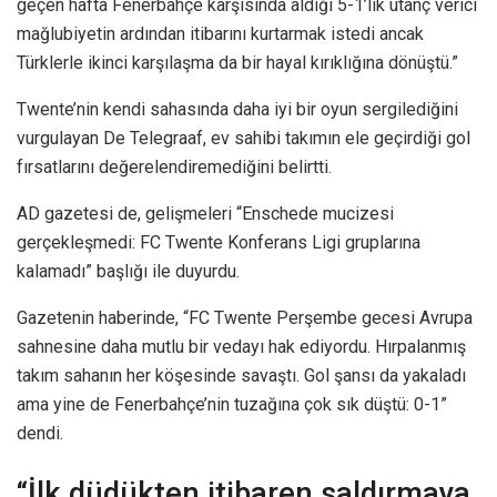
geçen hafta Fenerbahçe karşısında aldığı 5-1’lik utanç verici
mağlubiyetin ardından itibarını kurtarmak istedi ancak
Türklerle ikinci karşılaşma da bir hayal kırıklığına dönüştü.”
Twente’nin kendi sahasında daha iyi bir oyun sergilediğini
vurgulayan De Telegraaf, ev sahibi takımın ele geçirdiği gol
fırsatlarını değerelendiremediğini belirtti.
AD gazetesi de, gelişmeleri “Enschede mucizesi
gerçekleşmedi: FC Twente Konferans Ligi gruplarına
kalamadı” başlığı ile duyurdu.
Gazetenin haberinde, “FC Twente Perşembe gecesi Avrupa
sahnesine daha mutlu bir vedayı hak ediyordu. Hırpalanmış
takım sahanın her köşesinde savaştı. Gol şansı da yakaladı
ama yine de Fenerbahçe’nin tuzağına çok sık düştü: 0-1”
dendi.
“İlk düdükten itibaren saldırmaya