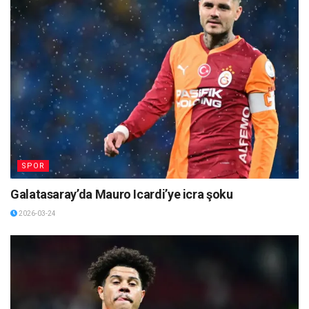
SPOR
Galatasaray’da Mauro Icardi’ye icra şoku
2026-03-24