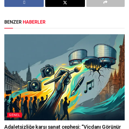
BENZER
HABERLER
GENEL
Adaletsizliğe karşı sanat cephesi: “Vicdanı Görünür