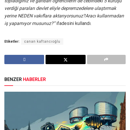
topladığınız ve gariban öğrencilerin de cebindeki 5 kuruşu
verdiği paraları devlet eliyle depremzedelere ulaştırmak
yerine NEDEN vakıflara aktarıyorsunuz?Aracı kullanmadan
iş yapamıyor musunuz?”
ifadesini kullandı.
Etiketler:
canan kaftancıoğlu
BENZER
HABERLER