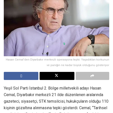
Hasan Cemal'den Diyarbakır merkezli operasyona tepki: Yaşadıkları korkunun
ve paniğin ne kadar büyük olduğunu gösteriyor
Yeşil Sol Parti İstanbul 2. Bölge milletvekili adayı Hasan
Cemal, Diyarbakır merkezli 21 ilde düzenlenen aralarında
gazeteci, siyasetçi, STK temsilcisi, hukukçuların olduğu 110
kişinin gözaltına alınmasına tepki gösterdi. Cemal, “Tarihsel