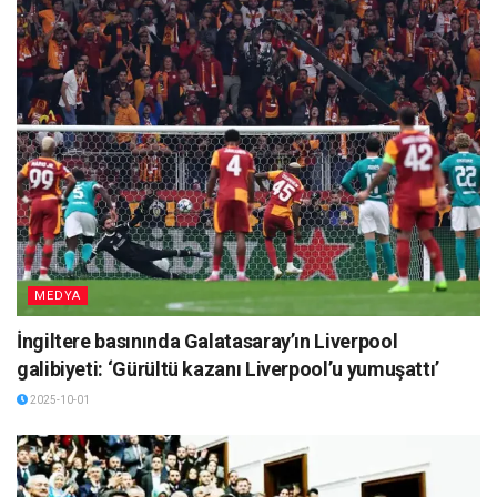
MEDYA
İngiltere basınında Galatasaray’ın Liverpool
galibiyeti: ‘Gürültü kazanı Liverpool’u yumuşattı’
2025-10-01