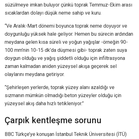
süzülmeye imkan buluyor çünkü toprak Temmuz-Ekim arası
sıcaklardan dolayı düşük neme sahip ve kuru.
“Ve Aralık-Mart dönemi boyunca toprak neme doyuyor ve
doygunluğu yüksek hale geliyor. Hemen bu sürecin ardından
meydana gelen kısa süreli ve yoğun yağışlar -örneğin 90-
100 mm’nin 10-15 dk’da düşmesi gibi- toprak zaten suya
doygun olduğu ve yağış şiddetli olduğu için infiltrasyona
zaman kalmadan aniden yüzeysel akışa geçerek sel
olaylarını meydana getiriyor.
“Şehirleşen yerlerde, toprak yüzey alanı azaldığı ve
sızmanın mümkün olmadığı beton yüzeyler olduğu için
yüzeysel akış daha hızlı tetikleniyor.”
Çarpık kentleşme sorunu
BBC Türkçe’ye konuşan İstanbul Teknik Üniversitesi (İTÜ)