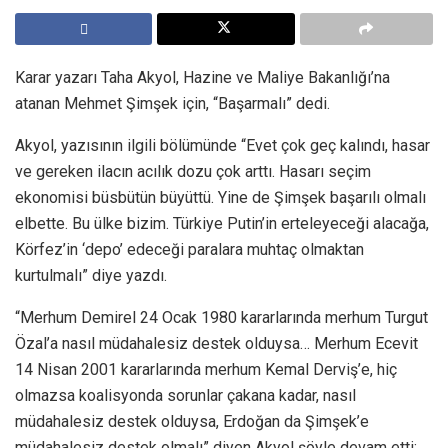
Karar yazarı Taha Akyol, Hazine ve Maliye Bakanlığı’na
atanan Mehmet Şimşek için, “Başarmalı” dedi.
Akyol, yazısının ilgili bölümünde “Evet çok geç kalındı, hasar
ve gereken ilacın acılık dozu çok arttı. Hasarı seçim
ekonomisi büsbütün büyüttü. Yine de Şimşek başarılı olmalı
elbette. Bu ülke bizim. Türkiye Putin’in erteleyeceği alacağa,
Körfez’in ‘depo’ edeceği paralara muhtaç olmaktan
kurtulmalı” diye yazdı.
“Merhum Demirel 24 Ocak 1980 kararlarında merhum Turgut
Özal’a nasıl müdahalesiz destek olduysa… Merhum Ecevit
14 Nisan 2001 kararlarında merhum Kemal Derviş’e, hiç
olmazsa koalisyonda sorunlar çakana kadar, nasıl
müdahalesiz destek olduysa, Erdoğan da Şimşek’e
müdahalesiz destek olmalı” diyen Akyol şöyle devam etti: