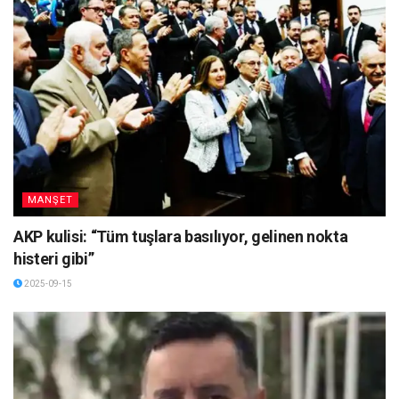
MANŞET
AKP kulisi: “Tüm tuşlara basılıyor, gelinen nokta
histeri gibi”
2025-09-15