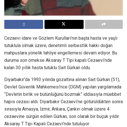
Cezaevi idare ve Gözlem Kurulları’nın başta hasta ve yaşlı
tutuklula olmak üzere, denetimli serbestlik hakkı doğan
mahpuslara yönelik tahliye engellemesi devam ediyor. Bu
duruma son örnekse Aksaray T Tipi kapalı Cezaevi’nde
kalan 30 yıllık hasta tutuklu Sait Gürkan oldu.
Diyarbakır’da 1993 yılında gözaltına alınan Sait Gürkan (51),
Devlet Güvenlik Mahkemesi’nce (DGM) yapılan yargılamada
“Devletin birlik ve bütünlüğünü bozmak” iddiasıyla müebbet
hapis cezası aldı. Diyarbakır Cezaevi’ne götürüldükten sonra
sırasıyla Amasya, İzmir, Ankara, Çankırı olmak üzere 4
cezaevine sürgün edilen Gürkan, son olarak bir buçuk yıldır
Aksaray T Tipi Kapalı Cezaevi’nde tutuluyor.