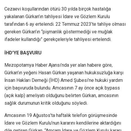
Cezaevi koşullarından ötürü 30 yılda birçok hastalığa
yakalanan Gürkan’ın tahliyesi İdare ve Gözlem Kurulu
tarafından 6 ay ertelendi. 22 Temmuz 2023’te tahliye olması
gereken Gürkan’ın “pişmanlık göstermediği ve muğlak
ifadeler kullandığı” gerekçeleriyle tahliyesi ertelendi.
İHD’YE BAŞVURU
Mezopotamya Haber Ajansı’nda yer alan habere göre,
Gürkan’ın yeğeni Hasan Gürkan yaşanan hukuksuzluğa karşı
İnsan Hakları Derneği (İHD) Amed Şubesi’ne hukuki yardım
için başvuruda bulundu. Amcasının 7 ay önce açık bypass
(açık kalp) ameliyatı olduğunu belirten Gürkan, amcasının
sağlık durumunun kritik olduğunu söyledi.
Amcasının 19 Ağustos’ta haftalık telefon görüşmesinde
İdare ve Gözlem Kurulu’nun kararını kendilerine aktardığını
dile getiren Gürkan, “Amcam İdare ve Gözlem Kurulu kararı