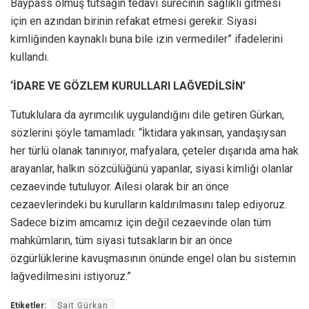
Baypass olmuş tutsağın tedavi sürecinin sağlıklı gitmesi
için en azından birinin refakat etmesi gerekir. Siyasi
kimliğinden kaynaklı buna bile izin vermediler” ifadelerini
kullandı.
‘İDARE VE GÖZLEM KURULLARI LAĞVEDİLSİN’
Tutuklulara da ayrımcılık uygulandığını dile getiren Gürkan,
sözlerini şöyle tamamladı: “İktidara yakınsan, yandaşıysan
her türlü olanak tanınıyor, mafyalara, çeteler dışarıda ama hak
arayanlar, halkın sözcülüğünü yapanlar, siyasi kimliği olanlar
cezaevinde tutuluyor. Ailesi olarak bir an önce
cezaevlerindeki bu kurulların kaldırılmasını talep ediyoruz.
Sadece bizim amcamız için değil cezaevinde olan tüm
mahkûmların, tüm siyasi tutsakların bir an önce
özgürlüklerine kavuşmasının önünde engel olan bu sistemin
lağvedilmesini istiyoruz.”
Etiketler:
Sait Gürkan