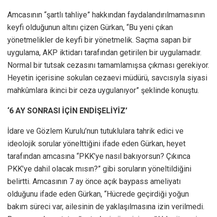
Amcasının “şartlı tahliye” hakkından faydalandırılmamasının
keyfi olduğunun altını çizen Gürkan, “Bu yeni çıkan
yönetmelikler de keyfi bir yönetmelik. Saçma sapan bir
uygulama, AKP iktidarı tarafından getirilen bir uygulamadır.
Normal bir tutsak cezasını tamamlamışsa çıkması gerekiyor.
Heyetin içerisine sokulan cezaevi müdürü, savcısıyla siyasi
mahkûmlara ikinci bir ceza uygulanıyor” şeklinde konuştu.
‘6 AY SONRASI İÇİN ENDİŞELİYİZ’
İdare ve Gözlem Kurulu’nun tutuklulara tahrik edici ve
ideolojik sorular yönelttiğini ifade eden Gürkan, heyet
tarafından amcasına “PKK’ye nasıl bakıyorsun? Çıkınca
PKK’ye dahil olacak mısın?” gibi soruların yöneltildiğini
belirtti. Amcasının 7 ay önce açık baypass ameliyatı
olduğunu ifade eden Gürkan, “Hücrede geçirdiği yoğun
bakım süreci var, ailesinin de yaklaşılmasına izin verilmedi.