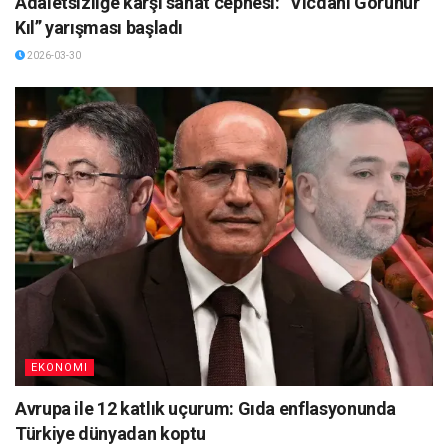
Adaletsizliğe karşı sanat cephesi: “Vicdanı Görünür
Kıl” yarışması başladı
2026-03-30
EKONOMI
Avrupa ile 12 katlık uçurum: Gıda enflasyonunda
Türkiye dünyadan koptu