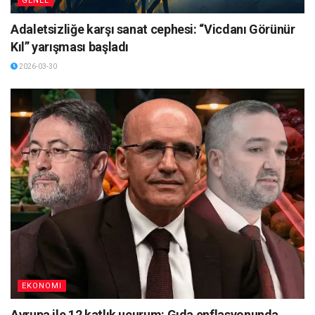
GENEL
Adaletsizliğe karşı sanat cephesi: “Vicdanı Görünür
Kıl” yarışması başladı
2026-03-30
EKONOMI
Avrupa ile 12 katlık uçurum: Gıda enflasyonunda