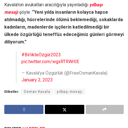
Kavala’nın avukatları aracılığıyla yayınladığı
yılbaşı
mesajı
şöyle:
“Yeni yılda insanların kolayca hapse
atılmadığı, hücrelerinde ölümü beklemediği, sokaklarda
kadınların, madenlerde işçilerin katledilmediği bir
ülkede özgürlüğü teneffüs edeceğimiz günleri görmeyi
diliyorum.”
#BirlikteÖzgür2023
pic.twitter.com/wgxRTRWr0E
— Kavala'ya Özgürlük (@FreeOsmanKavala)
January 2, 2023
Etiketler:
Osman Kavala
yılbaşı mesajı