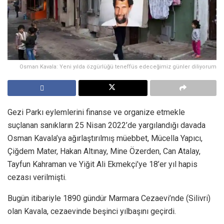
Osman Kavala: Yeni yılda özgürlüğü teneffüs edeceğimiz günler diliyorum
Gezi Parkı eylemlerini finanse ve organize etmekle
suçlanan sanıkların 25 Nisan 2022’de yargılandığı davada
Osman Kavala’ya ağırlaştırılmış müebbet, Mücella Yapıcı,
Çiğdem Mater, Hakan Altınay, Mine Özerden, Can Atalay,
Tayfun Kahraman ve Yiğit Ali Ekmekçi’ye 18’er yıl hapis
cezası verilmişti.
Bugün itibariyle 1890 gündür Marmara Cezaevi’nde (Silivri)
olan Kavala, cezaevinde beşinci yılbaşını geçirdi.