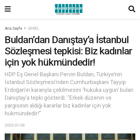
Ana Sayfa
GENEL
Buldan’dan Danıştay’a İstanbul
Sözleşmesi tepkisi: Biz kadınlar
için yok hükmündedir!
HDP Eş Genel Başkanı Pervin Buldan, Türkiye’nin
İstanbul Sözleşmesi’nden Cumhurbaşkanı Tayyip
Erdoğan’ın kararıyla çekilmesini ‘hukuka uygun’ bulan
Danıştay’a tepki gösterdi: “Erkek düzenin ve
yargısının aldığı kararlar biz kadınlar için yok
hükmündedir!”
2023-01-03