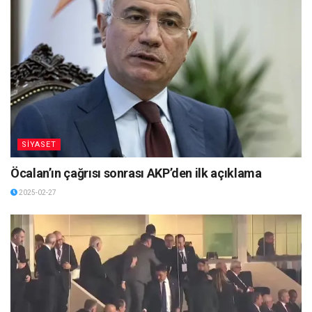
SİYASET
Öcalan’ın çağrısı sonrası AKP’den ilk açıklama
2025-02-27