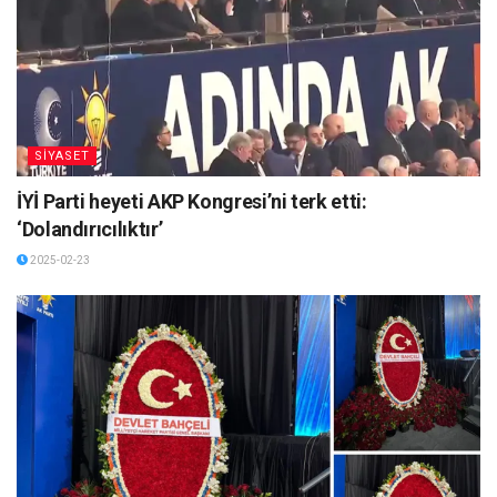
SİYASET
İYİ Parti heyeti AKP Kongresi’ni terk etti:
‘Dolandırıcılıktır’
2025-02-23