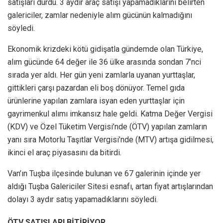
satışları durdu. 3 aydır araç satışı yapamadıklarını belirten
galericiler, zamlar nedeniyle alım gücünün kalmadığını
söyledi.
Ekonomik krizdeki kötü gidişatla gündemde olan Türkiye,
alım gücünde 64 değer ile 36 ülke arasında sondan 7’nci
sırada yer aldı. Her gün yeni zamlarla uyanan yurttaşlar,
gittikleri çarşı pazardan eli boş dönüyor. Temel gıda
ürünlerine yapılan zamlara isyan eden yurttaşlar için
gayrimenkul alımı imkansız hale geldi. Katma Değer Vergisi
(KDV) ve Özel Tüketim Vergisi’nde (ÖTV) yapılan zamların
yanı sıra Motorlu Taşıtlar Vergisi’nde (MTV) artışa gidilmesi,
ikinci el araç piyasasını da bitirdi.
Van’ın Tuşba ilçesinde bulunan ve 67 galerinin içinde yer
aldığı Tuşba Galericiler Sitesi esnafı, artan fiyat artışlarından
dolayı 3 aydır satış yapamadıklarını söyledi.
ÖTV SATIŞLARI BİTİRİYOR