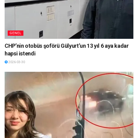
GENEL
CHP’nin otobüs şoförü Gülyurt’un 13 yıl 6 aya kadar
hapsi istendi
2026-03-30