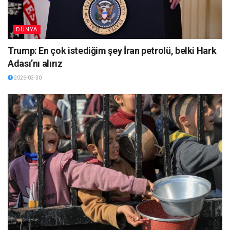
DÜNYA
Trump: En çok istediğim şey İran petrolü, belki Hark
Adası’nı alırız
2026-03-30