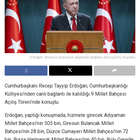
Erdoğan: Binanız depreme dayanıklı değilse dönüşümü başlatın
Cumhurbaşkanı Recep Tayyip Erdoğan, Cumhurbaşkanlığı
Külliyesi’nden canlı bağlantı ile katıldığı 9 Millet Bahçesi
Açılış Töreni’nde konuştu.
Erdoğan, yaptığı konuşmada, hizmete girecek Adıyaman
Millet Bahçesi’nin 505 bin, Giresun Bulancak Millet
Bahçesi’nin 28 bin, Düzce Cumayeri Millet Bahçesi’nin 72
bin, Bursa Harmancık Millet Bahçesi’nin 40 bin, Bolu Gerede