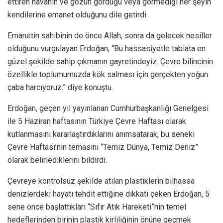
ettiren havanın ve gözün gördüğü veya görmediği her şeyin
kendilerine emanet olduğunu dile getirdi.
Emanetin sahibinin de önce Allah, sonra da gelecek nesiller
olduğunu vurgulayan Erdoğan, “Bu hassasiyetle tabiata en
güzel şekilde sahip çıkmanın gayretindeyiz. Çevre bilincinin
özellikle toplumumuzda kök salması için gerçekten yoğun
çaba harcıyoruz.” diye konuştu.
Erdoğan, geçen yıl yayınlanan Cumhurbaşkanlığı Genelgesi
ile 5 Haziran haftasının Türkiye Çevre Haftası olarak
kutlanmasını kararlaştırdıklarını anımsatarak, bu seneki
Çevre Haftası’nın temasını “Temiz Dünya, Temiz Deniz”
olarak belirlediklerini bildirdi.
Çevreye kontrolsüz şekilde atılan plastiklerin bilhassa
denizlerdeki hayatı tehdit ettiğine dikkati çeken Erdoğan, 5
sene önce başlattıkları “Sıfır Atık Hareketi”nin temel
hedeflerinden birinin plastik kirliliğinin önüne geçmek