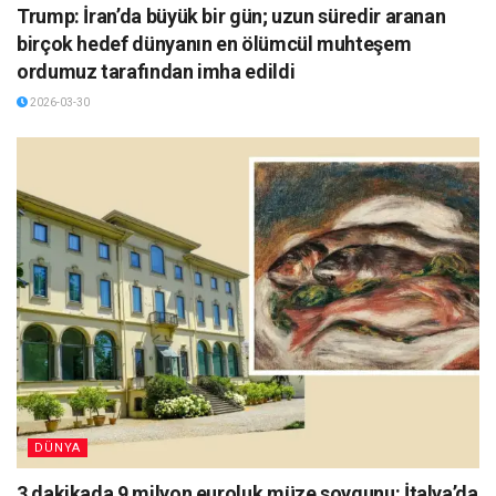
Trump: İran’da büyük bir gün; uzun süredir aranan
birçok hedef dünyanın en ölümcül muhteşem
ordumuz tarafından imha edildi
2026-03-30
DÜNYA
3 dakikada 9 milyon euroluk müze soygunu: İtalya’da