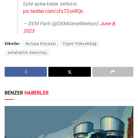
Eylül ayına kadar serbest…
pic.twitter.com/cfs7ZcnRQn
— DEM Parti (@DEMGenelMerkezi)
June 8,
2023
Etiketler:
Avrupa Konseyi
Figen Yüksekdağ
selahattin demirtaş
BENZER
HABERLER