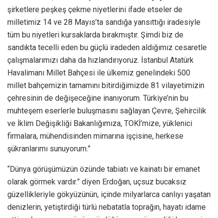
şirketlere peşkeş çekme niyetlerini ifade etseler de
milletimiz 14 ve 28 Mayıs’ta sandığa yansıttığı iradesiyle
tüm bu niyetleri kursaklarda bırakmıştır. Şimdi biz de
sandıkta tecelli eden bu güçlü iradeden aldığımız cesaretle
çalışmalarımızı daha da hızlandırıyoruz. İstanbul Atatürk
Havalimanı Millet Bahçesi ile ülkemiz genelindeki 500
millet bahçemizin tamamını bitirdiğimizde 81 vilayetimizin
çehresinin de değişeceğine inanıyorum. Türkiye’nin bu
muhteşem eserlerle buluşmasını sağlayan Çevre, Şehircilik
ve İklim Değişikliği Bakanlığımıza, TOKİ’mize, yüklenici
firmalara, mühendisinden mimarına işçisine, herkese
şükranlarımı sunuyorum.”
“Dünya görüşümüzün özünde tabiatı ve kainatı bir emanet
olarak görmek vardır.” diyen Erdoğan, uçsuz bucaksız
güzellikleriyle gökyüzünün, içinde milyarlarca canlıyı yaşatan
denizlerin, yetiştirdiği türlü nebatatla toprağın, hayatı idame