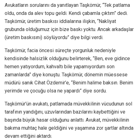
Avukatların sorularını da yanıtlayan Taşkömür, “Tek patlama
oldu, onda da alev topu geldi. Kendi çabamla çıktım” dedi.
Taşkömür, üretim baskısı iddialarına ilişkin, “Nakliyat
grubunda olduğumuz için bize baskı yoktu. Ancak arkadaşlar
(üretim baskısını) söylüyordu” diye bilgi verdi.
Taşkömür, facia öncesi süreçte yorgunluk nedeniyle
kendisinde halsizlik olduğunu belirterek, “Ben, eve gidince
hemen yatıyordum, kahvaltı bile yapamıyordum son
zamanlarda” diye konuştu. Taşkömür, dönemin müessese
müdürü sanık Cihat Özdemir’e, “Benim halime baksın. Benim
yerimde ve çocuğu olsa ne yapardı” diye sordu.
Taşkömür’ün avukatı, patlamada müvekkilinin vücudunun sol
tarafının yandığını, uzuvlarından bazılarını kaybettiğini ve
başında büyük hasar olduğunu anlattı. Avukat, müvekkilinin
bakıma muhtaç hale geldiğini ve yaşamına zor şartlar altında
devam ettiğini aktardı.