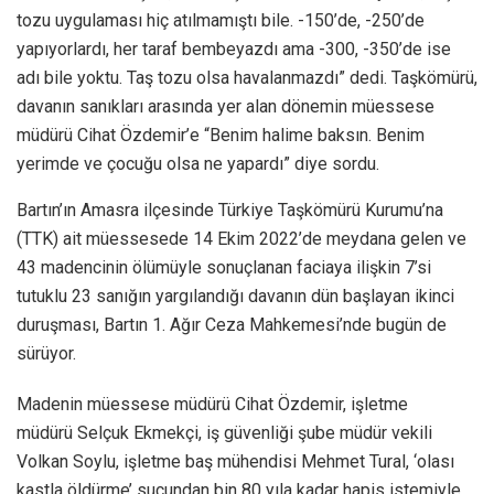
tozu uygulaması hiç atılmamıştı bile. -150’de, -250’de
yapıyorlardı, her taraf bembeyazdı ama -300, -350’de ise
adı bile yoktu. Taş tozu olsa havalanmazdı” dedi. Taşkömürü,
davanın sanıkları arasında yer alan dönemin müessese
müdürü Cihat Özdemir’e “Benim halime baksın. Benim
yerimde ve çocuğu olsa ne yapardı” diye sordu.
Bartın’ın Amasra ilçesinde Türkiye Taşkömürü Kurumu’na
(TTK) ait müessesede 14 Ekim 2022’de meydana gelen ve
43 madencinin ölümüyle sonuçlanan faciaya ilişkin 7’si
tutuklu 23 sanığın yargılandığı davanın dün başlayan ikinci
duruşması, Bartın 1. Ağır Ceza Mahkemesi’nde bugün de
sürüyor.
Madenin müessese müdürü Cihat Özdemir, işletme
müdürü Selçuk Ekmekçi, iş güvenliği şube müdür vekili
Volkan Soylu, işletme baş mühendisi Mehmet Tural, ‘olası
kastla öldürme’ suçundan bin 80 yıla kadar hapis istemiyle