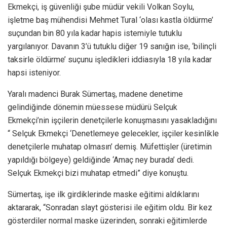
Ekmekçi, iş güvenliği şube müdür vekili Volkan Soylu,
işletme baş mühendisi Mehmet Tural ‘olası kastla öldürme’
suçundan bin 80 yıla kadar hapis istemiyle tutuklu
yargılanıyor. Davanın 3’ü tutuklu diğer 19 sanığın ise, ‘bilinçli
taksirle öldürme’ suçunu işledikleri iddiasıyla 18 yıla kadar
hapsi isteniyor.
Yaralı madenci Burak Sümertaş, madene denetime
gelindiğinde dönemin müessese müdürü Selçuk
Ekmekçi’nin işçilerin denetçilerle konuşmasını yasakladığını
“ Selçuk Ekmekçi ‘Denetlemeye gelecekler, işçiler kesinlikle
denetçilerle muhatap olmasın’ demiş. Müfettişler (üretimin
yapıldığı bölgeye) geldiğinde ‘Amaç ney burada’ dedi.
Selçuk Ekmekçi bizi muhatap etmedi” diye konuştu.
Sümertaş, işe ilk girdiklerinde maske eğitimi aldıklarını
aktararak, “Sonradan slayt gösterisi ile eğitim oldu. Bir kez
gösterdiler normal maske üzerinden, sonraki eğitimlerde