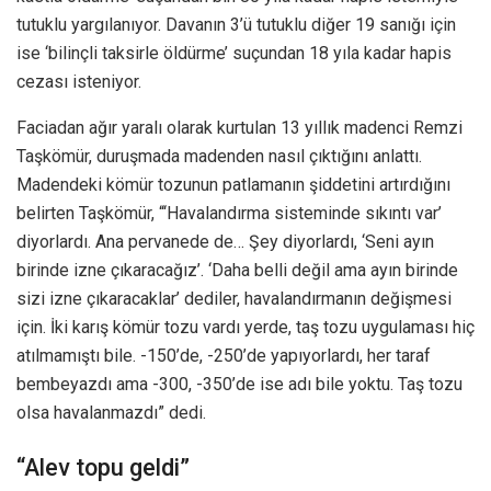
tutuklu yargılanıyor. Davanın 3’ü tutuklu diğer 19 sanığı için
ise ‘bilinçli taksirle öldürme’ suçundan 18 yıla kadar hapis
cezası isteniyor.
Faciadan ağır yaralı olarak kurtulan 13 yıllık madenci Remzi
Taşkömür, duruşmada madenden nasıl çıktığını anlattı.
Madendeki kömür tozunun patlamanın şiddetini artırdığını
belirten Taşkömür, “‘Havalandırma sisteminde sıkıntı var’
diyorlardı. Ana pervanede de… Şey diyorlardı, ‘Seni ayın
birinde izne çıkaracağız’. ‘Daha belli değil ama ayın birinde
sizi izne çıkaracaklar’ dediler, havalandırmanın değişmesi
için. İki karış kömür tozu vardı yerde, taş tozu uygulaması hiç
atılmamıştı bile. -150’de, -250’de yapıyorlardı, her taraf
bembeyazdı ama -300, -350’de ise adı bile yoktu. Taş tozu
olsa havalanmazdı” dedi.
“Alev topu geldi”