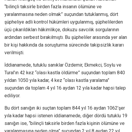
“bilinçli taksirle birden fazla insanın ölümüne ve
yaralanmasına neden olmak” suçundan tutuklanmış, dört
şüpheliye adli kontrol hükümleri uygulanmış, şüphelilerden
üçü çıkarıldıkları hâkimlikçe, dokuzu savcılık sorgularının
ardından serbest bırakılmıştı. Bu şüpheliler arasında yer alan
bir kişi hakkında da soruşturma sürecinde takipsizlik kararı
verilmişti.
İddianamede, tutuklu sanıklar Özdemir, Ekmekci, Soylu ve
Tural’ın 42 kez “olası kastla öldürme” suçundan toplam 840
yıldan 1050 yıla kadar, 4 kez “olası kastla yaralama”
suçundan da toplam 4 yıl 16 aydan 12 yıla kadar hapsi talep
ediliyor.
Bu dört sanığın iki suçtan toplam 844 yıl 16 aydan 1062’şer
yıla kadar hapsi istenen iddianamede, diğer dördü tutuklu 19
sanığın ise, “bilinçli taksirle birden fazla kişinin ölümüne ve
yaralanmasına neden olma” suçundan 2 yıl 8 aydan 22 yıl