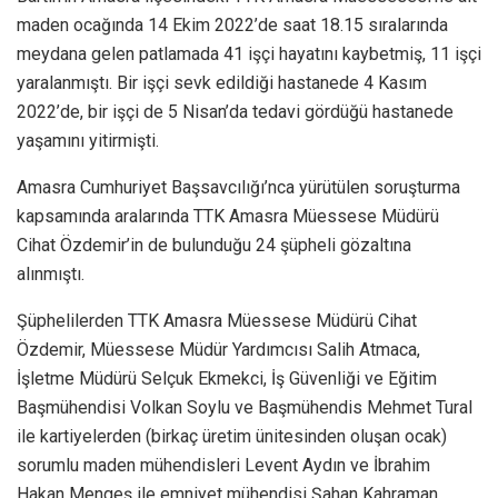
maden ocağında 14 Ekim 2022’de saat 18.15 sıralarında
meydana gelen patlamada 41 işçi hayatını kaybetmiş, 11 işçi
yaralanmıştı. Bir işçi sevk edildiği hastanede 4 Kasım
2022’de, bir işçi de 5 Nisan’da tedavi gördüğü hastanede
yaşamını yitirmişti.
Amasra Cumhuriyet Başsavcılığı’nca yürütülen soruşturma
kapsamında aralarında TTK Amasra Müessese Müdürü
Cihat Özdemir’in de bulunduğu 24 şüpheli gözaltına
alınmıştı.
Şüphelilerden TTK Amasra Müessese Müdürü Cihat
Özdemir, Müessese Müdür Yardımcısı Salih Atmaca,
İşletme Müdürü Selçuk Ekmekci, İş Güvenliği ve Eğitim
Başmühendisi Volkan Soylu ve Başmühendis Mehmet Tural
ile kartiyelerden (birkaç üretim ünitesinden oluşan ocak)
sorumlu maden mühendisleri Levent Aydın ve İbrahim
Hakan Mengeş ile emniyet mühendisi Şahan Kahraman