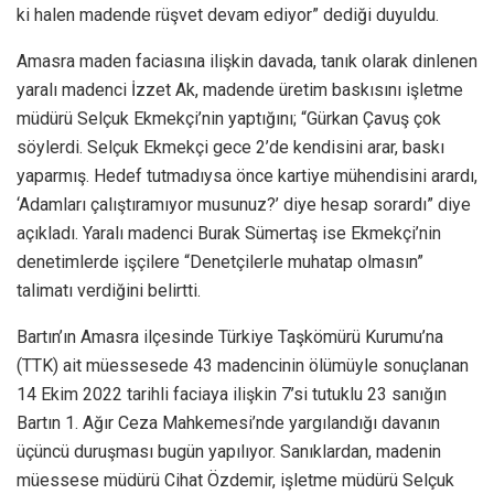
ki halen madende rüşvet devam ediyor” dediği duyuldu.
Amasra maden faciasına ilişkin davada, tanık olarak dinlenen
yaralı madenci İzzet Ak, madende üretim baskısını işletme
müdürü Selçuk Ekmekçi’nin yaptığını; “Gürkan Çavuş çok
söylerdi. Selçuk Ekmekçi gece 2’de kendisini arar, baskı
yaparmış. Hedef tutmadıysa önce kartiye mühendisini arardı,
‘Adamları çalıştıramıyor musunuz?’ diye hesap sorardı” diye
açıkladı. Yaralı madenci Burak Sümertaş ise Ekmekçi’nin
denetimlerde işçilere “Denetçilerle muhatap olmasın”
talimatı verdiğini belirtti.
Bartın’ın Amasra ilçesinde Türkiye Taşkömürü Kurumu’na
(TTK) ait müessesede 43 madencinin ölümüyle sonuçlanan
14 Ekim 2022 tarihli faciaya ilişkin 7’si tutuklu 23 sanığın
Bartın 1. Ağır Ceza Mahkemesi’nde yargılandığı davanın
üçüncü duruşması bugün yapılıyor. Sanıklardan, madenin
müessese müdürü Cihat Özdemir, işletme müdürü Selçuk