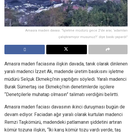
Amasra maden davası: "İşletme müdürü gece 2'de arar, ‘adamları
çalıştıramıyor musunuz?’ diye baskı yapardı"
Amasra maden faciasına ilişkin davada, tanık olarak dinlenen
yaralı madenci İzzet Ak, madende üretim baskısını işletme
müdürü Selçuk Ekmekçi’nin yaptığını söyledi. Yaralı madenci
Burak Sümertaş ise Ekmekçi’nin denetimlerde işçilere
“Denetçilerle muhatap olmasın” talimatı verdiğini belirtti.
Amasra maden faciası davasının ikinci duruşması bugün de
devam ediyor. Faciadan ağır yaralı olarak kurtulan madenci
Remzi Taşkömürü, madendeki patlamanın şiddetini artıran
kömür tozuna ilişkin, “İki karış kömür tozu vardı yerde, taş