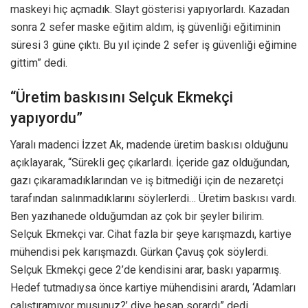
maskeyi hiç açmadık. Slayt gösterisi yapıyorlardı. Kazadan
sonra 2 sefer maske eğitim aldım, iş güvenliği eğitiminin
süresi 3 güne çıktı. Bu yıl içinde 2 sefer iş güvenliği eğimine
gittim” dedi.
“Üretim baskısını Selçuk Ekmekçi
yapıyordu”
Yaralı madenci İzzet Ak, madende üretim baskısı olduğunu
açıklayarak, “Sürekli geç çıkarlardı. İçeride gaz olduğundan,
gazı çıkaramadıklarından ve iş bitmediği için de nezaretçi
tarafından salınmadıklarını söylerlerdi… Üretim baskısı vardı.
Ben yazıhanede olduğumdan az çok bir şeyler bilirim.
Selçuk Ekmekçi var. Cihat fazla bir şeye karışmazdı, kartiye
mühendisi pek karışmazdı. Gürkan Çavuş çok söylerdi.
Selçuk Ekmekçi gece 2’de kendisini arar, baskı yaparmış.
Hedef tutmadıysa önce kartiye mühendisini arardı, ‘Adamları
çalıştıramıyor musunuz?’ diye hesap sorardı” dedi.