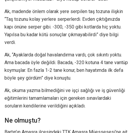
Ak, madende önlem olarak yere serpilen taş tozuna ilişkin
“Taş tozunu kolay yerlere serperlerdi. Evden çıktığınızda
kapı önüne serper gibi. -300, -350 gibi kotlarda hiç yoktu.
Yapılsa bu kadar kötü sonuçlar çıkmayabilirdi” diye bilgi
verdi.
Ak, “Ayaklarda doğal havalandırma vardı, çok sıkıntı yoktu.
Ama bacada öyle değildi. Bacada, -320 kotuna 4 tane vantüp
koymuşlar. En fazla 1-2 tane konur, ben hayatımda ilk defa
böyle şey gördüm” diye konuştu.
Ak, okuma yazma bilmediğini ve işçi sağlığı ve iş güvenliği
eğitimlerini tamamlamaları için gereken sınavlardaki
soruların kendilerine verildiğini açıkladı.
Ne olmuştu?
Bartın’ın Amasra ilçesindeki TTK Amasra Müessesesi’ne ait