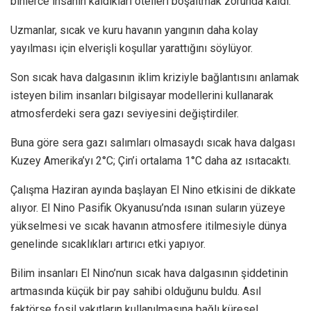
binlerce insanın kaldıkları otelleri boşaltmak zorunda kaldı.
Uzmanlar, sıcak ve kuru havanın yangının daha kolay
yayılması için elverişli koşullar yarattığını söylüyor.
Son sıcak hava dalgasının iklim kriziyle bağlantısını anlamak
isteyen bilim insanları bilgisayar modellerini kullanarak
atmosferdeki sera gazı seviyesini değiştirdiler.
Buna göre sera gazı salımları olmasaydı sıcak hava dalgası
Kuzey Amerika’yı 2°C; Çin’i ortalama 1°C daha az ısıtacaktı.
Çalışma Haziran ayında başlayan El Nino etkisini de dikkate
alıyor. El Nino Pasifik Okyanusu’nda ısınan suların yüzeye
yükselmesi ve sıcak havanın atmosfere itilmesiyle dünya
genelinde sıcaklıkları artırıcı etki yapıyor.
Bilim insanları El Nino’nun sıcak hava dalgasının şiddetinin
artmasında küçük bir pay sahibi olduğunu buldu. Asıl
faktörse fosil yakıtların kullanılmasına bağlı küresel