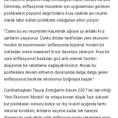
Demiralp, enflasyonla mücadele için uygulanması gereken
politikaların popülist değil bilakis kısa vadede acı reçete
olarak tabir edilen politikalar olduğunun altını çiziyor:
“Zaten bu acı reçeteden kaçınmak uğruna şu andaki kriz
şartlarını yaşıyoruz. Çünkü iktidar tarafından yeni ekonomi
modeli ile benimsenen ‘enflasyonla büyüme’ modeli bir
noktadan sonra maalesef krize davetiye çıkarıyor. Kısa bir
süre enflasyonist baskıları göz ardı ederek faizleri
düşürerek bir rahatlama sağlayabilirsiniz. Ancak bu
politikalara devam etmeniz durumunda dalga dalga gelen
enflasyonist baskılar ekonomiyi boğmaya başlar.”
Cumhurbaşkanı Tayyip Erdoğan’ın Kasım 2021’de ilan ettiği
‘Yeni Ekonomi Modeli’ ile ortaya konan düşük faiz-yüksek
kur politikaları sonucu bütçe ve dış ticaret açığında tarihi
rekorlar kırılırken, iktidarın seçime kadar tek haneye
düşmesini vaat ettiği yıllık enflasyon resmi rakamlara göre