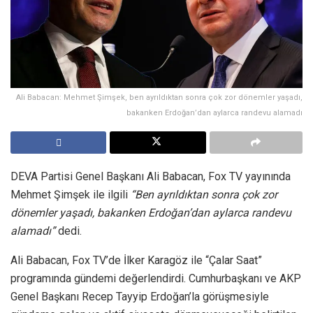
Ali Babacan: Mehmet Şimşek, ben ayrıldıktan sonra çok zor dönemler yaşadı,
bakanken Erdoğan’dan aylarca randevu alamadı
DEVA Partisi Genel Başkanı Ali Babacan, Fox TV yayınında
Mehmet Şimşek ile ilgili
“Ben ayrıldıktan sonra çok zor
dönemler yaşadı, bakanken Erdoğan’dan aylarca randevu
alamadı”
dedi.
Ali Babacan, Fox TV’de İlker Karagöz ile “Çalar Saat”
programında gündemi değerlendirdi. Cumhurbaşkanı ve AKP
Genel Başkanı Recep Tayyip Erdoğan’la görüşmesiyle