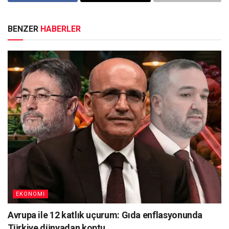
BENZER
HABERLER
EKONOMI
Avrupa ile 12 katlık uçurum: Gıda enflasyonunda
Türkiye dünyadan koptu