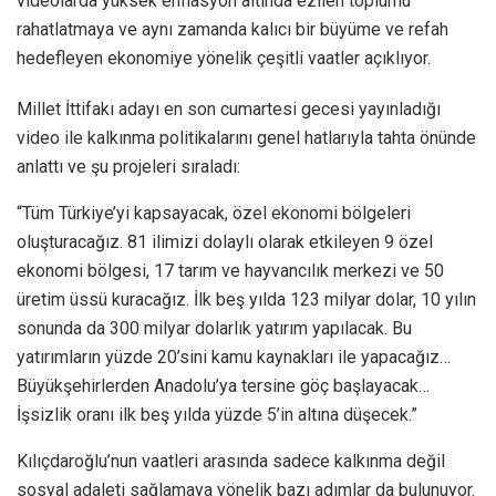
videolarda yüksek enflasyon altında ezilen toplumu
rahatlatmaya ve aynı zamanda kalıcı bir büyüme ve refah
hedefleyen ekonomiye yönelik çeşitli vaatler açıklıyor.
Millet İttifakı adayı en son cumartesi gecesi yayınladığı
video ile kalkınma politikalarını genel hatlarıyla tahta önünde
anlattı ve şu projeleri sıraladı:
“Tüm Türkiye’yi kapsayacak, özel ekonomi bölgeleri
oluşturacağız. 81 ilimizi dolaylı olarak etkileyen 9 özel
ekonomi bölgesi, 17 tarım ve hayvancılık merkezi ve 50
üretim üssü kuracağız. İlk beş yılda 123 milyar dolar, 10 yılın
sonunda da 300 milyar dolarlık yatırım yapılacak. Bu
yatırımların yüzde 20’sini kamu kaynakları ile yapacağız…
Büyükşehirlerden Anadolu’ya tersine göç başlayacak…
İşsizlik oranı ilk beş yılda yüzde 5’in altına düşecek.”
Kılıçdaroğlu’nun vaatleri arasında sadece kalkınma değil
sosyal adaleti sağlamaya yönelik bazı adımlar da bulunuyor.