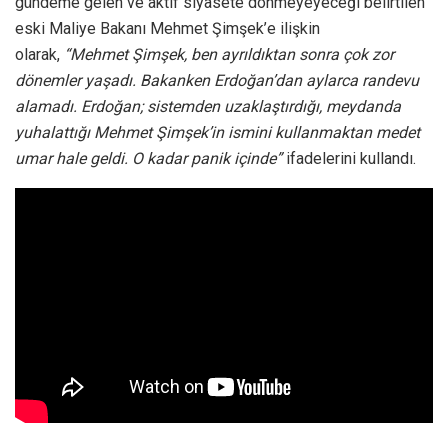
gündeme gelen ve aktif siyasete dönmeyeyeceği belirtilen
eski Maliye Bakanı Mehmet Şimşek’e ilişkin
olarak,
“Mehmet Şimşek, ben ayrıldıktan sonra çok zor
dönemler yaşadı. Bakanken Erdoğan’dan aylarca randevu
alamadı. Erdoğan; sistemden uzaklaştırdığı, meydanda
yuhalattığı Mehmet Şimşek’in ismini kullanmaktan medet
umar hale geldi. O kadar panik içinde”
ifadelerini kullandı.