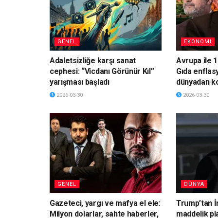
GENEL
EKONOMI
Adaletsizliğe karşı sanat
Avrupa ile 1
cephesi: “Vicdanı Görünür Kıl”
Gıda enflas
yarışması başladı
dünyadan k
2026-03-30
2026-03-30
GENEL
DÜNYA
Gazeteci, yargı ve mafya el ele:
Trump’tan İ
Milyon dolarlar, sahte haberler,
maddelik pl