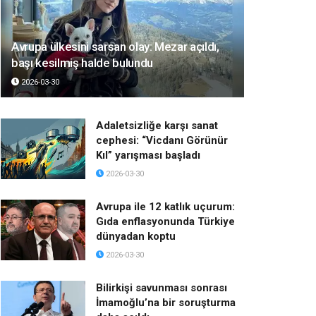
Avrupa ülkesini sarsan olay: Mezar açıldı,
başı kesilmiş halde bulundu
2026-03-30
Adaletsizliğe karşı sanat
cephesi: “Vicdanı Görünür
Kıl” yarışması başladı
2026-03-30
Avrupa ile 12 katlık uçurum:
Gıda enflasyonunda Türkiye
dünyadan koptu
2026-03-30
Bilirkişi savunması sonrası
İmamoğlu’na bir soruşturma