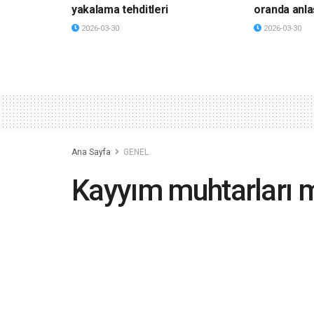
yakalama tehditleri
oranda anla
2026-03-30
2026-03-30
Ana Sayfa
GENEL
Kayyım muhtarları 
dağılımı değişmeli
2023-05-19