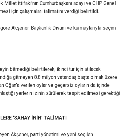
ek Millet İttifakı’nın Cumhurbaşkanı adayı ve CHP Genel
i için çalışmaları talimatını verdiği belirtildi.
e göre Akşener, Başkanlık Divanı ve kurmaylarıyla seçim
n bitmediği belirtilerek, ikinci tur için atılacak
sandığa gitmeyen 8.8 milyon vatandaş başta olmak üzere
n Oğan’a verilen oylar ve geçersiz oyların da içinde
aştığı yerlerin izinin sürülerek tespit edilmesi gerektiği
LERE ‘SAHAY İNİN’ TALİMATI
isteyen Akşener, parti yönetimi ve yeni seçilen