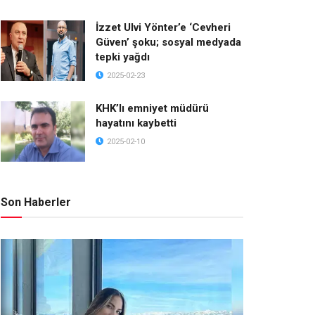
İzzet Ulvi Yönter’e ‘Cevheri
Güven’ şoku; sosyal medyada
tepki yağdı
2025-02-23
KHK’lı emniyet müdürü
hayatını kaybetti
2025-02-10
Son Haberler