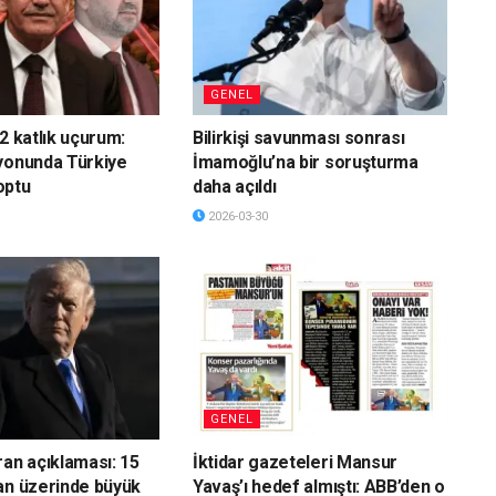
GENEL
2 katlık uçurum:
Bilirkişi savunması sonrası
yonunda Türkiye
İmamoğlu’na bir soruşturma
optu
daha açıldı
2026-03-30
GENEL
ran açıklaması: 15
İktidar gazeteleri Mansur
an üzerinde büyük
Yavaş’ı hedef almıştı: ABB’den o