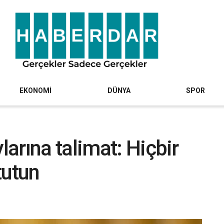
EKONOMİ
DÜNYA
SPOR
arına talimat: Hiçbir
 tutun