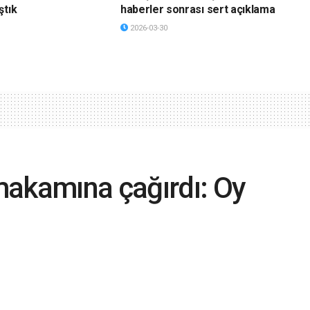
ştık
haberler sonrası sert açıklama
2026-03-30
makamına çağırdı: Oy