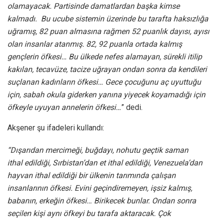
olamayacak. Partisinde damatlardan başka kimse
kalmadı. Bu ucube sistemin üzerinde bu tarafta haksızlığa
uğramış, 82 puan almasına rağmen 52 puanlık dayısı, ayısı
olan insanlar atanmış. 82, 92 puanla ortada kalmış
gençlerin öfkesi… Bu ülkede nefes alamayan, sürekli itilip
kakılan, tecavüze, tacize uğrayan ondan sonra da kendileri
suçlanan kadınların öfkesi… Gece çocuğunu aç uyuttuğu
için, sabah okula giderken yanına yiyecek koyamadığı için
öfkeyle uyuyan annelerin öfkesi…
” dedi.
Akşener şu ifadeleri kullandı:
“Dışarıdan mercimeği, buğdayı, nohutu geçtik saman
ithal edildiği, Sırbistan’dan et ithal edildiği, Venezuela’dan
hayvan ithal edildiği bir ülkenin tarımında çalışan
insanlarının öfkesi. Evini geçindiremeyen, işsiz kalmış,
babanın, erkeğin öfkesi… Birikecek bunlar. Ondan sonra
seçilen kişi aynı öfkeyi bu tarafa aktaracak. Çok