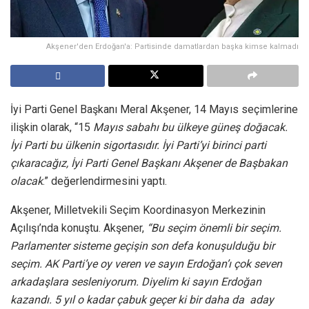
Akşener'den Erdoğan'a: Partisinde damatlardan başka kimse kalmadı
İyi Parti Genel Başkanı Meral Akşener, 14 Mayıs seçimlerine
ilişkin olarak, “15
Mayıs sabahı bu ülkeye güneş doğacak.
İyi Parti bu ülkenin sigortasıdır. İyi Parti’yi birinci parti
çıkaracağız, İyi Parti Genel Başkanı Akşener de Başbakan
olacak
.” değerlendirmesini yaptı.
Akşener, Milletvekili Seçim Koordinasyon Merkezinin
Açılışı’nda konuştu. Akşener,
“Bu seçim önemli bir seçim.
Parlamenter sisteme geçişin son defa konuşulduğu bir
seçim. AK Parti’ye oy veren ve sayın Erdoğan’ı çok seven
arkadaşlara sesleniyorum. Diyelim ki sayın Erdoğan
kazandı. 5 yıl o kadar çabuk geçer ki bir daha da aday