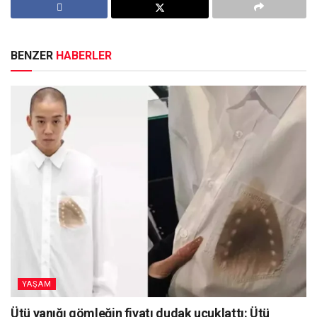
BENZER
HABERLER
YAŞAM
Ütü yanığı gömleğin fiyatı dudak uçuklattı: Ütü