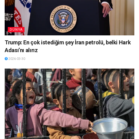
DÜNYA
Trump: En çok istediğim şey İran petrolü, belki Hark
Adası’nı alırız
2026-03-30