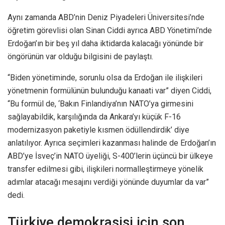
Aynı zamanda ABD’nin Deniz Piyadeleri Üniversitesi’nde
öğretim görevlisi olan Sinan Ciddi ayrıca ABD Yönetimi’nde
Erdoğan’ın bir beş yıl daha iktidarda kalacağı yönünde bir
öngörünün var olduğu bilgisini de paylaştı.
“Biden yönetiminde, sorunlu olsa da Erdoğan ile ilişkileri
yönetmenin formülünün bulunduğu kanaati var” diyen Ciddi,
“Bu formül de, ‘Bakın Finlandiya’nın NATO’ya girmesini
sağlayabildik, karşılığında da Ankara’yı küçük F-16
modernizasyon paketiyle kısmen ödüllendirdik’ diye
anlatılıyor. Ayrıca seçimleri kazanması halinde de Erdoğan’ın
ABD’ye İsveç’in NATO üyeliği, S-400’lerin üçüncü bir ülkeye
transfer edilmesi gibi, ilişkileri normalleştirmeye yönelik
adımlar atacağı mesajını verdiği yönünde duyumlar da var”
dedi.
Türkiye demokrasisi için son