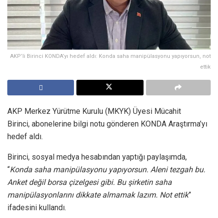
AKP’li Birinci KONDA’yı hedef aldı: Konda saha manipülasyonu yapıyorsun, not
ettik
AKP Merkez Yürütme Kurulu (MKYK) Üyesi Mücahit
Birinci, abonelerine bilgi notu gönderen KONDA Araştırma’yı
hedef aldı.
Birinci, sosyal medya hesabından yaptığı paylaşımda,
“
Konda saha manipülasyonu yapıyorsun. Aleni tezgah bu.
Anket değil borsa çizelgesi gibi. Bu şirketin saha
manipülasyonlarını dikkate almamak lazım. Not ettik
”
ifadesini kullandı.