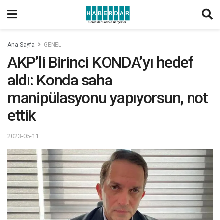
Ana Sayfa
GENEL
AKP’li Birinci KONDA’yı hedef
aldı: Konda saha
manipülasyonu yapıyorsun, not
ettik
2023-05-11