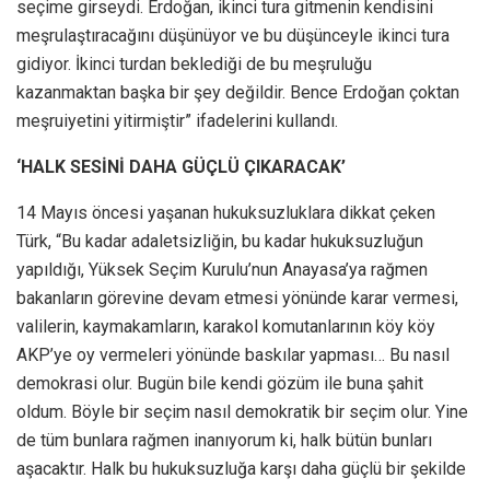
seçime girseydi. Erdoğan, ikinci tura gitmenin kendisini
meşrulaştıracağını düşünüyor ve bu düşünceyle ikinci tura
gidiyor. İkinci turdan beklediği de bu meşruluğu
kazanmaktan başka bir şey değildir. Bence Erdoğan çoktan
meşruiyetini yitirmiştir” ifadelerini kullandı.
‘HALK SESİNİ DAHA GÜÇLÜ ÇIKARACAK’
14 Mayıs öncesi yaşanan hukuksuzluklara dikkat çeken
Türk, “Bu kadar adaletsizliğin, bu kadar hukuksuzluğun
yapıldığı, Yüksek Seçim Kurulu’nun Anayasa’ya rağmen
bakanların görevine devam etmesi yönünde karar vermesi,
valilerin, kaymakamların, karakol komutanlarının köy köy
AKP’ye oy vermeleri yönünde baskılar yapması… Bu nasıl
demokrasi olur. Bugün bile kendi gözüm ile buna şahit
oldum. Böyle bir seçim nasıl demokratik bir seçim olur. Yine
de tüm bunlara rağmen inanıyorum ki, halk bütün bunları
aşacaktır. Halk bu hukuksuzluğa karşı daha güçlü bir şekilde