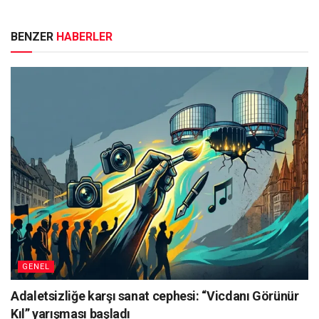
BENZER
HABERLER
GENEL
Adaletsizliğe karşı sanat cephesi: “Vicdanı Görünür
Kıl” yarışması başladı