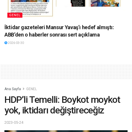
GENEL
İktidar gazeteleri Mansur Yavaş’ı hedef almıştı:
ABB’den o haberler sonrası sert açıklama
2026-03-30
Ana Sayfa
GENEL
HDP’li Temelli: Boykot moykot
yok, iktidarı değiştireceğiz
2023-05-24