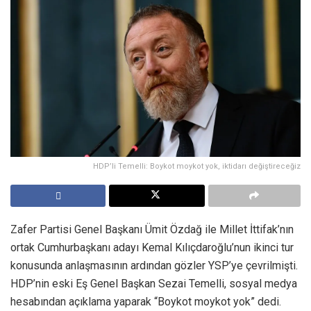
HDP’li Temelli: Boykot moykot yok, iktidarı değiştireceğiz
Zafer Partisi Genel Başkanı Ümit Özdağ ile Millet İttifak’nın
ortak Cumhurbaşkanı adayı Kemal Kılıçdaroğlu’nun ikinci tur
konusunda anlaşmasının ardından gözler YSP’ye çevrilmişti.
HDP’nin eski Eş Genel Başkan Sezai Temelli, sosyal medya
hesabından açıklama yaparak “Boykot moykot yok” dedi.