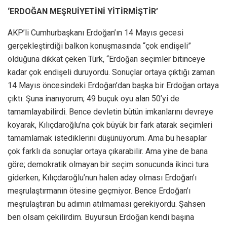
‘ERDOĞAN MEŞRUİYETİNİ YİTİRMİŞTİR’
AKP’li Cumhurbaşkanı Erdoğan’ın 14 Mayıs gecesi
gerçekleştirdiği balkon konuşmasında “çok endişeli”
olduğuna dikkat çeken Türk, “Erdoğan seçimler bitinceye
kadar çok endişeli duruyordu. Sonuçlar ortaya çıktığı zaman
14 Mayıs öncesindeki Erdoğan’dan başka bir Erdoğan ortaya
çıktı. Şuna inanıyorum; 49 buçuk oyu alan 50’yi de
tamamlayabilirdi. Bence devletin bütün imkanlarını devreye
koyarak, Kılıçdaroğlu’na çok büyük bir fark atarak seçimleri
tamamlamak istediklerini düşünüyorum. Ama bu hesaplar
çok farklı da sonuçlar ortaya çıkarabilir. Ama yine de bana
göre; demokratik olmayan bir seçim sonucunda ikinci tura
giderken, Kılıçdaroğlu’nun halen aday olması Erdoğan’ı
meşrulaştırmanın ötesine geçmiyor. Bence Erdoğan’ı
meşrulaştıran bu adımın atılmaması gerekiyordu. Şahsen
ben olsam çekilirdim. Buyursun Erdoğan kendi başına