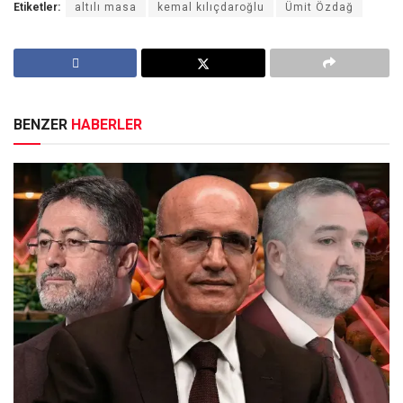
Etiketler:
altılı masa
kemal kılıçdaroğlu
Ümit Özdağ
BENZER
HABERLER