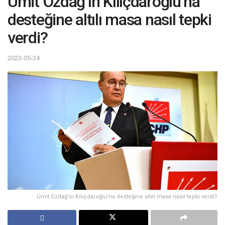
Ümit Özdağ’ın Kılıçdaroğlu’na
desteğine altılı masa nasıl tepki
verdi?
2023-05-24
Ümit Özdağ'ın Kılıçdaroğlu'na desteğine altılı masa nasıl tepki verdi?