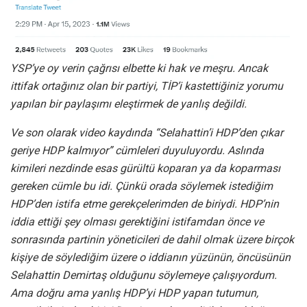
YSP’ye oy verin çağrısı elbette ki hak ve meşru. Ancak
ittifak ortağınız olan bir partiyi, TİP’i kastettiğiniz yorumu
yapılan bir paylaşımı eleştirmek de yanlış değildi.
Ve son olarak video kaydında “Selahattin’i HDP’den çıkar
geriye HDP kalmıyor” cümleleri duyuluyordu. Aslında
kimileri nezdinde esas gürültü koparan ya da koparması
gereken cümle bu idi. Çünkü orada söylemek istediğim
HDP’den istifa etme gerekçelerimden de biriydi. HDP’nin
iddia ettiği şey olması gerektiğini istifamdan önce ve
sonrasında partinin yöneticileri de dahil olmak üzere birçok
kişiye de söylediğim üzere o iddianın yüzünün, öncüsünün
Selahattin Demirtaş olduğunu söylemeye çalışıyordum.
Ama doğru ama yanlış HDP’yi HDP yapan tutumun,