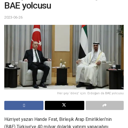
BAE yolcusu
2023-06-26
Her şey ‘döviz’ için: Erdoğan da BAE yolcusu
Hürriyet yazarı Hande Fırat, Birleşik Arap Emirlikleri’nin
(BAE) Türkiye’ye 40 milyar dolarlık yatırım yapacağını