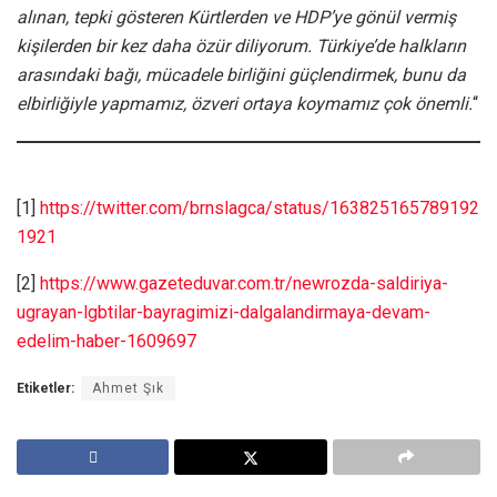
alınan, tepki gösteren Kürtlerden ve HDP’ye gönül vermiş
kişilerden bir kez daha özür diliyorum. Türkiye’de halkların
arasındaki bağı, mücadele birliğini güçlendirmek, bunu da
elbirliğiyle yapmamız, özveri ortaya koymamız çok önemli.
“
[1]
https://twitter.com/brnslagca/status/163825165789192
1921
[2]
https://www.gazeteduvar.com.tr/newrozda-saldiriya-
ugrayan-lgbtilar-bayragimizi-dalgalandirmaya-devam-
edelim-haber-1609697
Etiketler:
Ahmet Şık