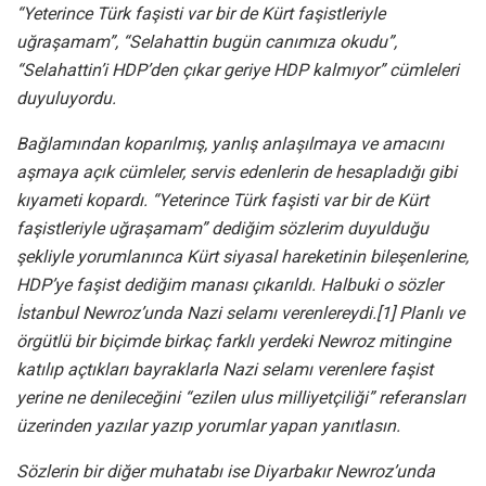
“Yeterince Türk faşisti var bir de Kürt faşistleriyle
uğraşamam”, “Selahattin bugün canımıza okudu”,
“Selahattin’i HDP’den çıkar geriye HDP kalmıyor” cümleleri
duyuluyordu.
Bağlamından koparılmış, yanlış anlaşılmaya ve amacını
aşmaya açık cümleler, servis edenlerin de hesapladığı gibi
kıyameti kopardı. “Yeterince Türk faşisti var bir de Kürt
faşistleriyle uğraşamam” dediğim sözlerim duyulduğu
şekliyle yorumlanınca Kürt siyasal hareketinin bileşenlerine,
HDP’ye faşist dediğim manası çıkarıldı. Halbuki o sözler
İstanbul Newroz’unda Nazi selamı verenlereydi.[1] Planlı ve
örgütlü bir biçimde birkaç farklı yerdeki Newroz mitingine
katılıp açtıkları bayraklarla Nazi selamı verenlere faşist
yerine ne denileceğini “ezilen ulus milliyetçiliği” referansları
üzerinden yazılar yazıp yorumlar yapan yanıtlasın.
Sözlerin bir diğer muhatabı ise Diyarbakır Newroz’unda