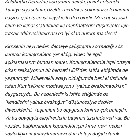
Selahattin Demirtaş son yarım asırda, genel anlamda
Türkiye siyasetinin, özelde memleket solunun/solcularının
başına gelmiş en iyi şey/kişilerden biridir. Mevcut siyasal
rejim ve kendi statükoları ile menfaatlerini düşünenler için
tutsak edilmesi/kalması en iyi olan durum maalesef.
Kimsenin neyi neden demeye çalıştığımı sormadığı söz
konusu konuşmaların yer aldığı video ile ilgili
açıklamalarım bundan ibaret. Konuşmalarımla ilgili ortaya
çıkan reaksiyonun bir benzeri HDP’den istifa ettiğimde de
yaşanmıştı. Milletvekili adayı olduğumda beni el üstünde
tutan Kürt halkının motivasyonu “yalnız bırakılmadıkları”
duygusuydu. Bu nedenledir ki istifa ettiğimde de
“kendilerini yalnız bıraktığım” düşüncesiyle dediler
diyeceklerini. Yaşanılan bu duygusal kırılma çok anlaşılır.
Ve bu duyguyla eleştirenlerin başımın üzerinde yeri var. Bu
yüzden, bağlamından koparıldığı için kime, neyi, neden
söylediğimin anlaşılmamasından dolayı doğal olarak