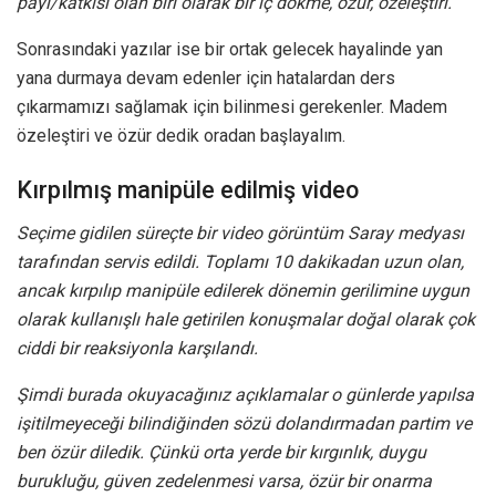
payı/katkısı olan biri olarak bir iç dökme, özür, özeleştiri.
Sonrasındaki yazılar ise bir ortak gelecek hayalinde yan
yana durmaya devam edenler için hatalardan ders
çıkarmamızı sağlamak için bilinmesi gerekenler. Madem
özeleştiri ve özür dedik oradan başlayalım.
Kırpılmış manipüle edilmiş video
Seçime gidilen süreçte bir video görüntüm Saray medyası
tarafından servis edildi. Toplamı 10 dakikadan uzun olan,
ancak kırpılıp manipüle edilerek dönemin gerilimine uygun
olarak kullanışlı hale getirilen konuşmalar doğal olarak çok
ciddi bir reaksiyonla karşılandı.
Şimdi burada okuyacağınız açıklamalar o günlerde yapılsa
işitilmeyeceği bilindiğinden sözü dolandırmadan partim ve
ben özür diledik. Çünkü orta yerde bir kırgınlık, duygu
burukluğu, güven zedelenmesi varsa, özür bir onarma