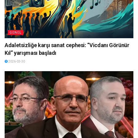
GENEL
Adaletsizliğe karşı sanat cephesi: “Vicdanı Görünür
Kıl” yarışması başladı
2026-03-30