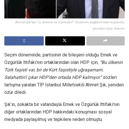
Ahmet Şık'tan "iç dökme ve özeleştiri": Sözlerim bağlamından koparıldı,
yeniden özür dilerim
Seçim döneminde, partisinin de bileşeni olduğu Emek ve
Özgürlük İttifakı’nın ortaklarından olan HDP için,
“Bu ülkenin
Türk faşisti var, bir de Kürt faşistiyle uğraşamam.
Selahattin’i çıkar HDP’den ortada HDP kalmıyor”
sözleri
tartışma yaratan TİP İstanbul Milletvekili Ahmet Şık, yeniden
özür diledi.
Şık’ın, sokakta bir vatandaşla Emek ve Özgürlük İttifakı’nın
diğer ortaklarından HDP hakkındaki konuşması sosyal
medyada paylaşılmış ve tepkilere neden olmuştu.