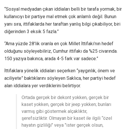
“Sosyal medyadan çıkan iddiaları belli bir tarafa yormak, bir
kullanıcıyı bir partiye mal etmek çok anlamlı değil. Bunun
yanı sıra, ittifaklarda her taraftan yanlış bilgi çıkabiliyor, biri
diğerinden 3 eksik 5 fazla.”
“Ama yüzde 28’lik oranla en çok Millet İttifakı’nın hedef
olduğunu söyleyebiliriz, Cumhur ittifakı da %25 civarında.
150 yazıya bakınca, arada 4-5 fark var sadece.”
İttifaklara yönelik iddiaları seçerken “yaygınlık, önem ve
aciliyete” baktıklarını söyleyen Saklıca, her partiyi hedef
alan iddialara yer verdiklerini belirtiyor.
Ortada gerçek bir dekont yokken, gerçek bir
kaset yokken, gerçek bir jeep yokken; bunları
varmış gibi göstermek alçaklıktır,
şerefsizliktir. Olmayan bir kaset ile ilgili “özel
hayatın gizliliği" veya "ister gerçek olsun,