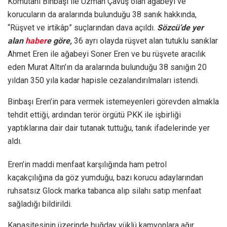
Komutanı Binbaşı ile Uzman Çavuş olan ağabeyi ve
korucuların da aralarında bulunduğu 38 sanık hakkında,
“Rüşvet ve irtikâp” suçlarından dava açıldı.
Sözcü’de yer
alan
haber
e göre,
36 ayrı olayda rüşvet alan tutuklu sanıklar
Ahmet Eren ile ağabeyi Soner Eren ve bu rüşvete aracılık
eden Murat Altın’ın da aralarında bulunduğu 38 sanığın 20
yıldan 350 yıla kadar hapisle cezalandırılmaları istendi.
Binbaşı Eren’in para vermek istemeyenleri görevden almakla
tehdit ettiği, ardından terör örgütü PKK ile işbirliği
yaptıklarına dair dair tutanak tuttuğu, tanık ifadelerinde yer
aldı.
Eren’in maddi menfaat karşılığında ham petrol
kaçakçılığına da göz yumduğu, bazı korucu adaylarından
ruhsatsız Glock marka tabanca alıp silahı satıp menfaat
sağladığı bildirildi.
Kapasitesinin üzerinde buğday yüklü kamyonlara ağır