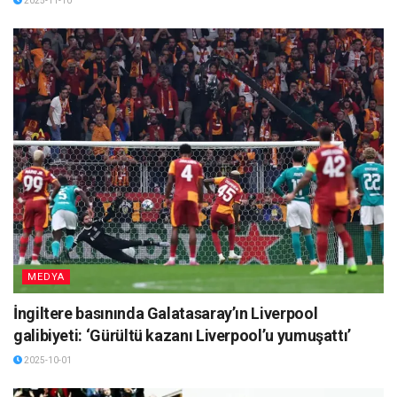
2025-11-10
MEDYA
İngiltere basınında Galatasaray’ın Liverpool
galibiyeti: ‘Gürültü kazanı Liverpool’u yumuşattı’
2025-10-01