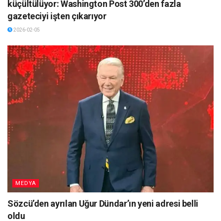
küçültülüyor: Washington Post 300’den fazla
gazeteciyi işten çıkarıyor
2026-02-05
MEDYA
Sözcü’den ayrılan Uğur Dündar’ın yeni adresi belli
oldu