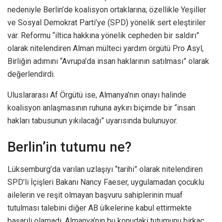
nedeniyle Berlin’de koalisyon ortaklarına; özellikle Yeşiller
ve Sosyal Demokrat Parti’ye (SPD) yönelik sert eleştiriler
var. Reformu “iltica hakkına yönelik cepheden bir saldırı”
olarak nitelendiren Alman mülteci yardım örgütü Pro Asyl,
Birliğin adımını “Avrupa’da insan haklarının satılması” olarak
değerlendirdi.
Uluslararası Af Örgütü ise, Almanya’nın onayı halinde
koalisyon anlaşmasının ruhuna aykırı biçimde bir “insan
hakları tabusunun yıkılacağı” uyarısında bulunuyor.
Berlin’in tutumu ne?
Lüksemburg’da varılan uzlaşıyı “tarihi” olarak nitelendiren
SPD’li İçişleri Bakanı Nancy Faeser, uygulamadan çocuklu
ailelerin ve reşit olmayan başvuru sahiplerinin muaf
tutulması talebini diğer AB ülkelerine kabul ettirmekte
başarılı olamadı. Almanya’nın bu konudaki tutumunu birkaç