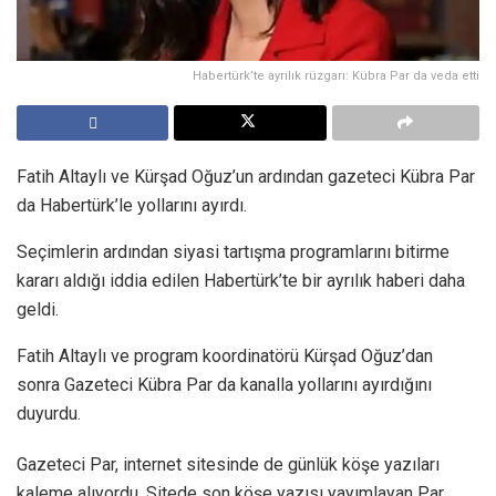
Habertürk’te ayrılık rüzgarı: Kübra Par da veda etti
Fatih Altaylı ve Kürşad Oğuz’un ardından gazeteci Kübra Par
da Habertürk’le yollarını ayırdı.
Seçimlerin ardından siyasi tartışma programlarını bitirme
kararı aldığı iddia edilen Habertürk’te bir ayrılık haberi daha
geldi.
Fatih Altaylı ve program koordinatörü Kürşad Oğuz’dan
sonra Gazeteci Kübra Par da kanalla yollarını ayırdığını
duyurdu.
Gazeteci Par, internet sitesinde de günlük köşe yazıları
kaleme alıyordu. Sitede son köşe yazısı yayımlayan Par,