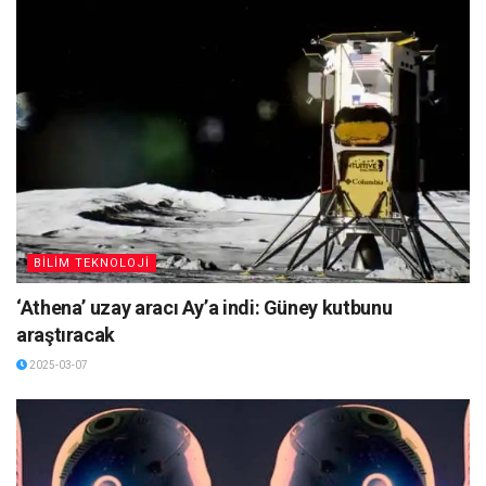
BİLİM TEKNOLOJİ
‘Athena’ uzay aracı Ay’a indi: Güney kutbunu
araştıracak
2025-03-07