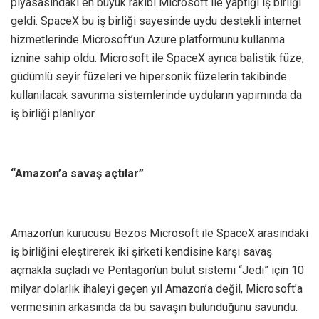
piyasasındaki en büyük rakibi Microsoft ile yaptığı iş birliği
geldi. SpaceX bu iş birliği sayesinde uydu destekli internet
hizmetlerinde Microsoft’un Azure platformunu kullanma
iznine sahip oldu. Microsoft ile SpaceX ayrıca balistik füze,
güdümlü seyir füzeleri ve hipersonik füzelerin takibinde
kullanılacak savunma sistemlerinde uyduların yapımında da
iş birliği planlıyor.
“Amazon’a savaş açtılar”
Amazon’un kurucusu Bezos Microsoft ile SpaceX arasındaki
iş birliğini eleştirerek iki şirketi kendisine karşı savaş
açmakla suçladı ve Pentagon’un bulut sistemi “Jedi” için 10
milyar dolarlık ihaleyi geçen yıl Amazon’a değil, Microsoft’a
vermesinin arkasında da bu savaşın bulunduğunu savundu.