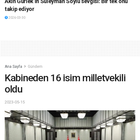
Akın Gürlek’in Süleyman Soylu sevgisi: Bir tek onu
takip ediyor
2026-03-30
Ana Sayfa
Gündem
Kabineden 16 isim milletvekili
oldu
2023-05-15