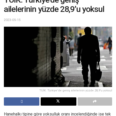
ailelerinin yüzde 28,9’u yoksul
2023-05-15
TÜİK: Türkiye'de geniş ailelerinin yüzde 28,9'u yoksul
Hanehalkı tipine göre yoksulluk oranı incelendiğinde ise tek