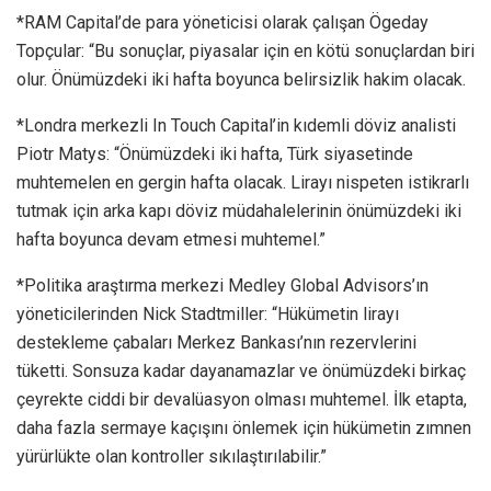
*RAM Capital’de para yöneticisi olarak çalışan Ögeday
Topçular: “Bu sonuçlar, piyasalar için en kötü sonuçlardan biri
olur. Önümüzdeki iki hafta boyunca belirsizlik hakim olacak.
*Londra merkezli In Touch Capital’in kıdemli döviz analisti
Piotr Matys: “Önümüzdeki iki hafta, Türk siyasetinde
muhtemelen en gergin hafta olacak. Lirayı nispeten istikrarlı
tutmak için arka kapı döviz müdahalelerinin önümüzdeki iki
hafta boyunca devam etmesi muhtemel.”
*Politika araştırma merkezi Medley Global Advisors’ın
yöneticilerinden Nick Stadtmiller: “Hükümetin lirayı
destekleme çabaları Merkez Bankası’nın rezervlerini
tüketti. Sonsuza kadar dayanamazlar ve önümüzdeki birkaç
çeyrekte ciddi bir devalüasyon olması muhtemel. İlk etapta,
daha fazla sermaye kaçışını önlemek için hükümetin zımnen
yürürlükte olan kontroller sıkılaştırılabilir.”