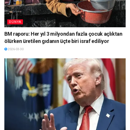
DÜNYA
BM raporu: Her yıl 3 milyondan fazla çocuk açlıktan
ölürken üretilen gıdanın üçte biri israf ediliyor
2026-03-30