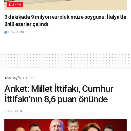
DÜNYA
3 dakikada 9 milyon euroluk müze soygunu: İtalya’da
ünlü eserler çalındı
2026-03-30
Ana Sayfa
GENEL
Anket: Millet İttifakı, Cumhur
İttifakı’nın 8,6 puan önünde
2022-08-10