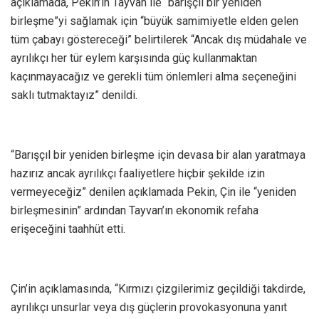
açıklamada, Pekin’in Tayvan ile “barışçıl bir yeniden
birleşme”yi sağlamak için “büyük samimiyetle elden gelen
tüm çabayı göstereceği” belirtilerek “Ancak dış müdahale ve
ayrılıkçı her tür eylem karşısında güç kullanmaktan
kaçınmayacağız ve gerekli tüm önlemleri alma seçeneğini
saklı tutmaktayız” denildi.
“Barışçıl bir yeniden birleşme için devasa bir alan yaratmaya
hazırız ancak ayrılıkçı faaliyetlere hiçbir şekilde izin
vermeyeceğiz” denilen açıklamada Pekin, Çin ile “yeniden
birleşmesinin” ardından Tayvan’ın ekonomik refaha
erişeceğini taahhüt etti.
Çin’in açıklamasında, “Kırmızı çizgilerimiz geçildiği takdirde,
ayrılıkçı unsurlar veya dış güçlerin provokasyonuna yanıt