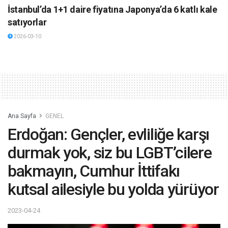
İstanbul’da 1+1 daire fiyatına Japonya’da 6 katlı kale
satıyorlar
2026-03-10
Ana Sayfa
GENEL
Erdoğan: Gençler, evliliğe karşı
durmak yok, siz bu LGBT’cilere
bakmayın, Cumhur İttifakı
kutsal ailesiyle bu yolda yürüyor
2023-04-24