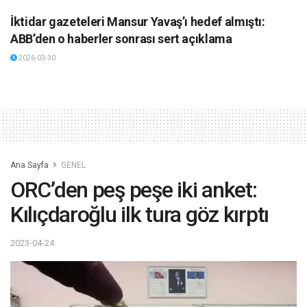
İktidar gazeteleri Mansur Yavaş’ı hedef almıştı:
ABB’den o haberler sonrası sert açıklama
2026-03-30
Ana Sayfa
GENEL
ORC’den peş peşe iki anket:
Kılıçdaroğlu ilk tura göz kırptı
2023-04-24