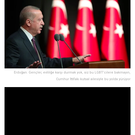
Erdoğan: Gençler, evliliğe karşı durmak yok, siz bu LGBT'cilere bakmayın,
Cumhur İttifakı kutsal ailesiyle bu yolda yürüyor
Cumhurbaşkanı ve AKP Genel Başkanı Recep Tayyip
Erdoğan, “
Gençler, evliliğe karşı durmak yok, siz bu
LGBT’cilere bakmayın, Cumhur İttifakı kutsal ailesiyle bu
yolda yürüyor
” dedi.