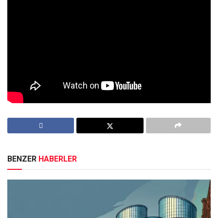
güvenemeyeceğiniz birine ülkeyi emanet eder misiniz?
Gençler, dersinize yardım etse verdiği bilgilerin doğruluğuna
güvenemeyeceğiniz birine güvenebilir misiniz? Oturduğun
apartmana yönetici seçmeyen birine ülkeni emanet edebilir
misiniz? Ülkemizi bu tehlikeden uzak tutmalıyız. 14
Mayıs’ta Bursa’dan güçlü bir destek bekliyoruz.
“
Etiketler:
erdoğan
BENZER
HABERLER