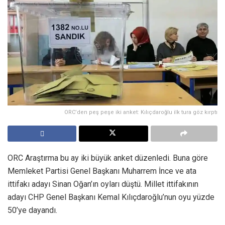
ORC’den peş peşe iki anket: Kılıçdaroğlu ilk tura göz kırptı
ORC Araştırma bu ay iki büyük anket düzenledi. Buna göre
Memleket Partisi Genel Başkanı Muharrem İnce ve ata
ittifakı adayı Sinan Oğan’ın oyları düştü. Millet ittifakının
adayı CHP Genel Başkanı Kemal Kılıçdaroğlu’nun oyu yüzde
50’ye dayandı.