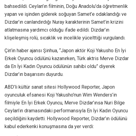
bahsedildi. Ceylan’ın filminin, Doğu Anadolu’da öğretmenlik
yapan ve işinden giderek soğuyan Samet’e odaklandığı ve
Dizdar’ın canlandırdığı Nuray karakterinin Samet’in krizini
atlatmasına yardımcı olduğu ifade edildi. Dizdar’ın
klişeleşmiş rolü, sıcaklık ve incelikle yücelttiği vurgulandı.
Çin’in haber ajansı Şinhua, “Japon aktör Koji Yakusho En İyi
Erkek Oyuncu ödülünü kazanırken, Türk aktris Merve Dizdar
da En İyi Kadın Oyuncu ödülünün sahibi oldu” diyerek
Dizdar’ın başarısını duyurdu.
ABD’li kültür sanat sitesi Hollywood Reporter, Japon
oyunculuk efsanesi Koji Yakusho’nun Wim Wenders’in
filmiyle En İyi Erkek Oyuncu, Merve Dizdar’ınsa Nuri Bilge
Ceylan’ın dramasındaki performansıyla En İyi Kadın Oyuncu
seçildiğini kaydetti. Hollywood Reporter, Dizdar’ın ödülünü
kabul ederkenki konuşmasına da yer verdi: