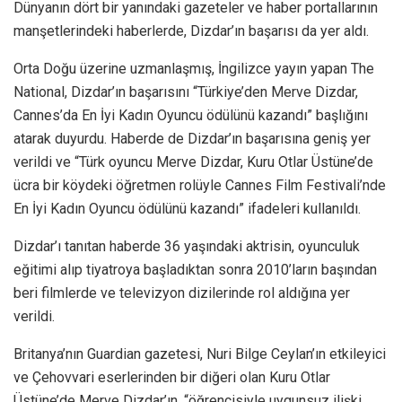
Dünyanın dört bir yanındaki gazeteler ve haber portallarının
manşetlerindeki haberlerde, Dizdar’ın başarısı da yer aldı.
Orta Doğu üzerine uzmanlaşmış, İngilizce yayın yapan The
National, Dizdar’ın başarısını “Türkiye’den Merve Dizdar,
Cannes’da En İyi Kadın Oyuncu ödülünü kazandı” başlığını
atarak duyurdu. Haberde de Dizdar’ın başarısına geniş yer
verildi ve “Türk oyuncu Merve Dizdar, Kuru Otlar Üstüne’de
ücra bir köydeki öğretmen rolüyle Cannes Film Festivali’nde
En İyi Kadın Oyuncu ödülünü kazandı” ifadeleri kullanıldı.
Dizdar’ı tanıtan haberde 36 yaşındaki aktrisin, oyunculuk
eğitimi alıp tiyatroya başladıktan sonra 2010’ların başından
beri filmlerde ve televizyon dizilerinde rol aldığına yer
verildi.
Britanya’nın Guardian gazetesi, Nuri Bilge Ceylan’ın etkileyici
ve Çehovvari eserlerinden bir diğeri olan Kuru Otlar
Üstüne’de Merve Dizdar’ın, “öğrencisiyle uygunsuz ilişki