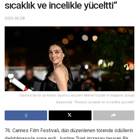
sıcaklık ve incelikle yüceltti”
2023-05-28
Cannes'da En İyi Kadın Oyuncu seçilen Merve Dizdar'ın başarısı dünya
basınında: "Rolünü sıcaklık ve incelikle yüceltti"
76. Cannes Film Festivali, dün düzenlenen törende ödüllerin
dağıtılmasıyla sona erdi. Justine Triet imzasını taşıyan Bir