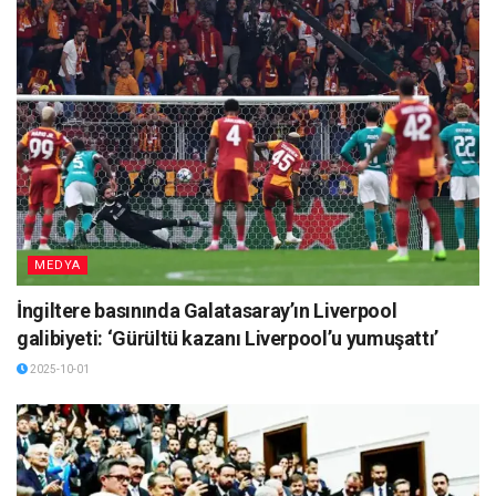
MEDYA
İngiltere basınında Galatasaray’ın Liverpool
galibiyeti: ‘Gürültü kazanı Liverpool’u yumuşattı’
2025-10-01