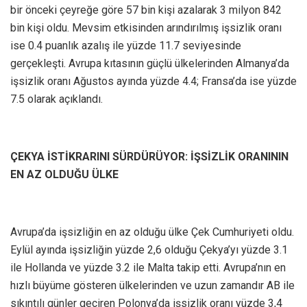
bir önceki çeyreğe göre 57 bin kişi azalarak 3 milyon 842
bin kişi oldu. Mevsim etkisinden arındırılmış işsizlik oranı
ise 0.4 puanlık azalış ile yüzde 11.7 seviyesinde
gerçekleşti. Avrupa kıtasının güçlü ülkelerinden Almanya’da
işsizlik oranı Ağustos ayında yüzde 4.4; Fransa’da ise yüzde
7.5 olarak açıklandı.
ÇEKYA İSTİKRARINI SÜRDÜRÜYOR: İŞSİZLİK ORANININ
EN AZ OLDUĞU ÜLKE
Avrupa’da işsizliğin en az olduğu ülke Çek Cumhuriyeti oldu.
Eylül ayında işsizliğin yüzde 2,6 olduğu Çekya’yı yüzde 3.1
ile Hollanda ve yüzde 3.2 ile Malta takip etti. Avrupa’nın en
hızlı büyüme gösteren ülkelerinden ve uzun zamandır AB ile
sıkıntılı günler geçiren Polonya’da işsizlik oranı yüzde 3,4