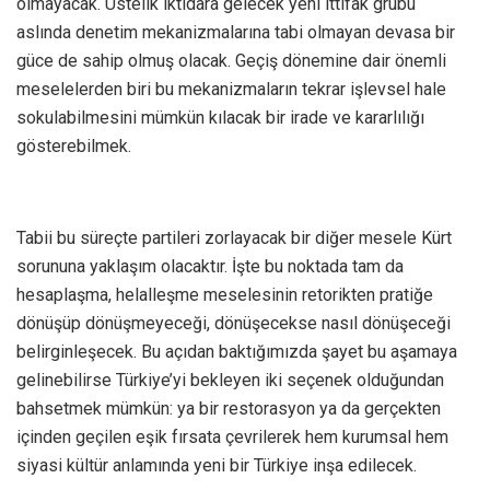
olmayacak. Üstelik iktidara gelecek yeni ittifak grubu
aslında denetim mekanizmalarına tabi olmayan devasa bir
güce de sahip olmuş olacak. Geçiş dönemine dair önemli
meselelerden biri bu mekanizmaların tekrar işlevsel hale
sokulabilmesini mümkün kılacak bir irade ve kararlılığı
gösterebilmek.
Tabii bu süreçte partileri zorlayacak bir diğer mesele Kürt
sorununa yaklaşım olacaktır. İşte bu noktada tam da
hesaplaşma, helalleşme meselesinin retorikten pratiğe
dönüşüp dönüşmeyeceği, dönüşecekse nasıl dönüşeceği
belirginleşecek. Bu açıdan baktığımızda şayet bu aşamaya
gelinebilirse Türkiye’yi bekleyen iki seçenek olduğundan
bahsetmek mümkün: ya bir restorasyon ya da gerçekten
içinden geçilen eşik fırsata çevrilerek hem kurumsal hem
siyasi kültür anlamında yeni bir Türkiye inşa edilecek.