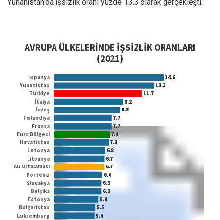
Yunanistan’da işsizlik oranı yüzde 13.3 olarak gerçekleşti.