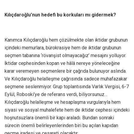
Kılıçdaroğlu’nun hedefi bu korkuları mı gidermek?
Kanımca Kılıçdaroğlu hem çözülmekte olan iktidar grubunun
içindeki memurlara, bürokrasiye hem de iktidar grubunun
seçmen tabanına ‘rövanşist olmayacağız’ mesajını yolluyor.
İktidar cephesinden kopan ve hâlâ nereye yöneleceğine
karar veremeyen seçmenlere bir çağrıda bulunuyor aslında.
Ve Kılıçdaroğlu helalleşme çağrısında sadece muhafazakar
seçmene seslenmiyor. Grup toplantısında Varlık Vergisi, 6-7
Eylül, Roboski’ye de referans verdi, biliyorsunuz…
Kılıçdaroğlu helalleşme ve hesaplaşma vurgularıyla hem
siyasi ve sosyal muhalefete hem de iktidar cephesi içindeki
hoşnutsuzlara önemli bir kapı araladı. Bundan sonraki
sürecin önemli belirleyenlerinden biri bu açılan kapıdan
geçme iradesi ve cesareti olacaktır.