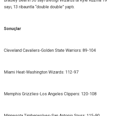
Bradley Beal’in 30 sayı ürettiği Wizards’ta Kyle Kuzma 19
sayı, 13 ribauntla “double double” yaptı.
Sonuçlar
Cleveland Cavaliers-Golden State Warriors: 89-104
Miami Heat-Washington Wizards: 112-97
Memphis Grizzlies-Los Angeles Clippers: 120-108
Minnesota Timberwolves-San Antonio Spurs: 115-90