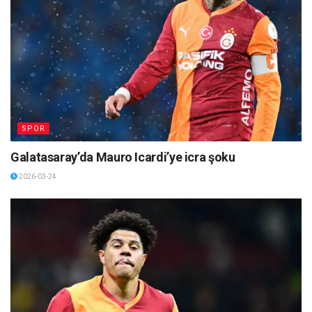
SPOR
Galatasaray’da Mauro Icardi’ye icra şoku
2026-03-24