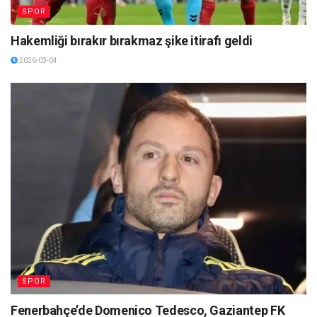
SPOR
Hakemliği bırakır bırakmaz şike itirafı geldi
2026-03-04
SPOR
Fenerbahçe’de Domenico Tedesco, Gaziantep FK