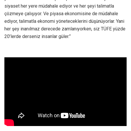
siyaset her yere müdahale ediyor ve her şeyi talimatla
çözmeye çalışıyor. Ve piyasa ekonomisine de müdahale
ediyor, talimatla ekonomi yöneteceklerini düşünüyorlar. Yani
her şey inanılmaz derecede zamlanıyorken, siz TÜFE yüzde
20’lerde derseniz insanlar güler.”