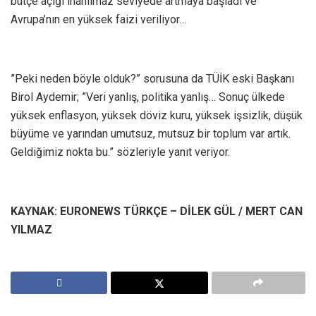
bütçe açığı inanılmaz seviyede artmaya başladı ve
Avrupa’nın en yüksek faizi veriliyor…
”Peki neden böyle olduk?” sorusuna da TÜİK eski Başkanı
Birol Aydemir; ”Veri yanlış, politika yanlış… Sonuç ülkede
yüksek enflasyon, yüksek döviz kuru, yüksek işsizlik, düşük
büyüme ve yarından umutsuz, mutsuz bir toplum var artık.
Geldiğimiz nokta bu.” sözleriyle yanıt veriyor.
KAYNAK: EURONEWS TÜRKÇE – DİLEK GÜL / MERT CAN
YILMAZ