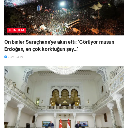
GÜNDEM
On binler Saraçhane’ye akın etti: ‘Görüyor musun
Erdoğan, en çok korktuğun şey…’
2025-03-19