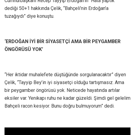
Cumhurbaşkanı Recep Tayyip Erdoğan’ın “Hata yaptık”
dediği 50+1 hakkında Çelik, “Bahçeli’nin Erdoğan’a
tuzağıydı” diye konuştu.
‘ERDOĞAN İYİ BİR SİYASETÇİ AMA BİR PEYGAMBER
ÖNGÖRÜSÜ YOK’
“Her iktidar muhalefete düştüğünde sorgulanacaktır” diyen
Çelik, “Tayyip Bey’in iyi siyasetçi olduğu tartışmasız. Ama
bir peygamber öngörüsü yok. Neticede hayatında artılar
eksiler var. Yenikapı ruhu ne kadar güzeldi. Şimdi gel gelelim
Bahçeli racon kesiyor. Bunu doğru bulmuyorum” dedi.