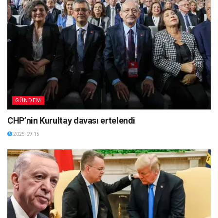
GÜNDEM
CHP’nin Kurultay davası ertelendi
2025-09-15