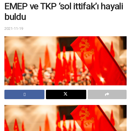
EMEP ve TKP ‘sol ittifak’ı hayali
buldu
2021-11-19