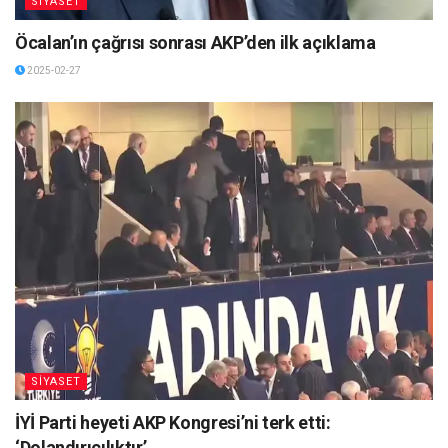
SİYASET
Öcalan’ın çağrısı sonrası AKP’den ilk açıklama
2025-02-27
SİYASET
İYİ Parti heyeti AKP Kongresi’ni terk etti:
‘Dolandırıcılıktır’