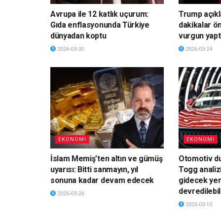
Avrupa ile 12 katlık uçurum:
Trump açık
Gıda enflasyonunda Türkiye
dakikalar ö
dünyadan koptu
vurgun yapt
2026-03-30
2026-03-24
EKONOMI
EKONOMI
İslam Memiş’ten altın ve gümüş
Otomotiv du
uyarısı: Bitti sanmayın, yıl
Togg analiz
sonuna kadar devam edecek
gidecek yer
devredilebil
2026-03-24
2026-03-10