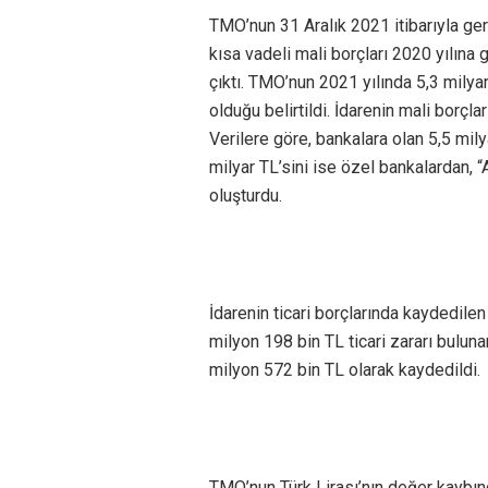
TMO’nun 31 Aralık 2021 itibarıyla ger
kısa vadeli mali borçları 2020 yılına 
çıktı. TMO’nun 2021 yılında 5,3 milya
olduğu belirtildi. İdarenin mali borçla
Verilere göre, bankalara olan 5,5 mily
milyar TL’sini ise özel bankalardan, “A
oluşturdu.
İdarenin ticari borçlarında kaydedilen 
milyon 198 bin TL ticari zararı bulun
milyon 572 bin TL olarak kaydedildi.
TMO’nun Türk Lirası’nın değer kaybınd