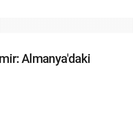
ir: Almanya'daki
ün çalışarak alabildiği
asgari ücretli 3,5 günde