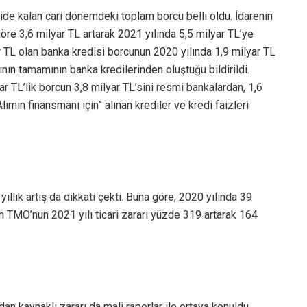
ide kalan cari dönemdeki toplam borcu belli oldu. İdarenin
göre 3,6 milyar TL artarak 2021 yılında 5,5 milyar TL’ye
r TL olan banka kredisi borcunun 2020 yılında 1,9 milyar TL
rının tamamının banka kredilerinden oluştuğu bildirildi.
ar TL’lik borcun 3,8 milyar TL’sini resmi bankalardan, 1,6
lımın finansmanı için” alınan krediler ve kredi faizleri
yıllık artış da dikkati çekti. Buna göre, 2020 yılında 39
an TMO’nun 2021 yılı ticari zararı yüzde 319 artarak 164
an kaynaklı zararı da mali raporlar ile ortaya konuldu.