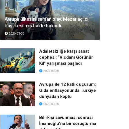
Avrupa ülkesini sarsan olay: Mezar açıldı,
başı kesilmiş halde bulundu
2026-03-30
Adaletsizliğe karşı sanat
cephesi: “Vicdanı Görünür
Kıl” yarışması başladı
2026-03-30
Avrupa ile 12 katlık uçurum:
Gıda enflasyonunda Türkiye
dünyadan koptu
2026-03-30
Bilirkişi savunması sonrası
İmamoğlu’na bir soruşturma