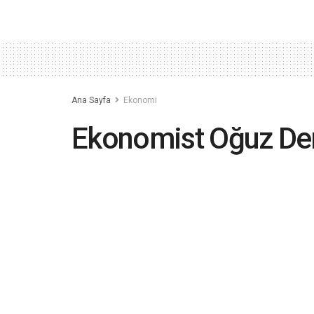
Ana Sayfa
Ekonomi
Ekonomist Oğuz Dem
asgari ücretlinin 1 g
sepeti, Türkiye'deki 
alabiliyor
2022-06-22