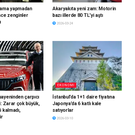
lama yapmadan
Akaryakıta yeni zam: Motorin
nce zenginler
bazı illerde 80 TL’yi aştı
ı
2026-03-24
EKONOMI
ayeninden çarpıcı
İstanbul’da 1+1 daire fiyatına
i: Zarar çok büyük,
Japonya’da 6 katlı kale
i kalmadı,
satıyorlar
ir
2026-03-10