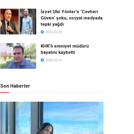
İzzet Ulvi Yönter’e ‘Cevheri
Güven’ şoku; sosyal medyada
tepki yağdı
2025-02-23
KHK’lı emniyet müdürü
hayatını kaybetti
2025-02-10
Son Haberler