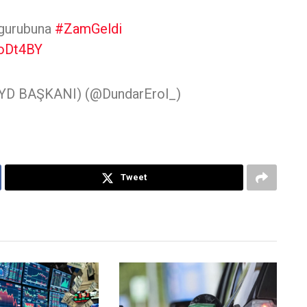
gurubuna
#ZamGeldi
1oDt4BY
D BAŞKANI) (@DundarErol_)
Tweet