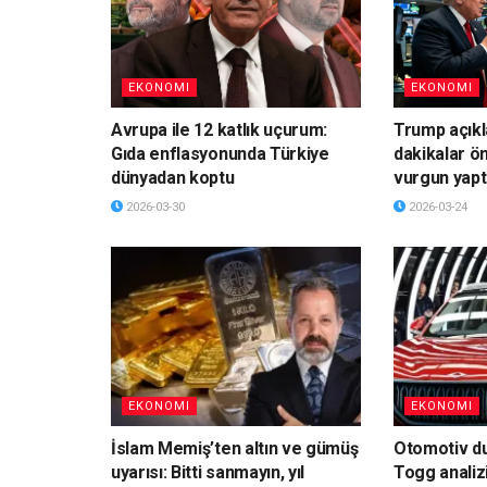
EKONOMI
EKONOMI
Avrupa ile 12 katlık uçurum:
Trump açık
Gıda enflasyonunda Türkiye
dakikalar ö
dünyadan koptu
vurgun yapt
2026-03-30
2026-03-24
EKONOMI
EKONOMI
İslam Memiş’ten altın ve gümüş
Otomotiv du
uyarısı: Bitti sanmayın, yıl
Togg analiz