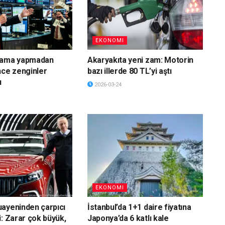
EKONOMI
lama yapmadan
Akaryakıta yeni zam: Motorin
nce zenginler
bazı illerde 80 TL’yi aştı
ı
2026-03-24
EKONOMI
ayeninden çarpıcı
İstanbul’da 1+1 daire fiyatına
i: Zarar çok büyük,
Japonya’da 6 katlı kale