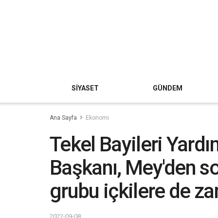
SİYASET
GÜNDEM
Ana Sayfa
Ekonomi
Tekel Bayileri Yard
Başkanı, Mey'den s
grubu içkilere de z
2022-09-08