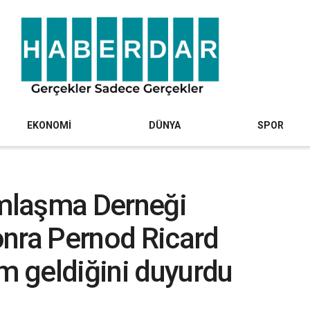
EKONOMİ
DÜNYA
SPOR
ımlaşma Derneği
onra Pernod Ricard
am geldiğini duyurdu