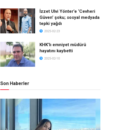
İzzet Ulvi Yönter’e ‘Cevheri
Güven’ şoku; sosyal medyada
tepki yağdı
2025-02-23
KHK’lı emniyet müdürü
hayatını kaybetti
2025-02-10
Son Haberler