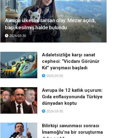
Avrupa ülkesini sarsan olay: Mezar açıldı,
başı kesilmiş halde bulundu
2026-03-30
Adaletsizliğe karşı sanat
cephesi: “Vicdanı Görünür
Kıl” yarışması başladı
2026-03-30
Avrupa ile 12 katlık uçurum:
Gıda enflasyonunda Türkiye
dünyadan koptu
2026-03-30
Bilirkişi savunması sonrası
İmamoğlu’na bir soruşturma