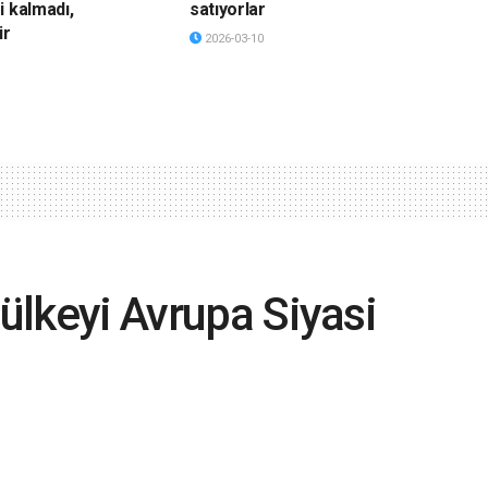
i kalmadı,
satıyorlar
ir
2026-03-10
 ülkeyi Avrupa Siyasi
 davet edecek