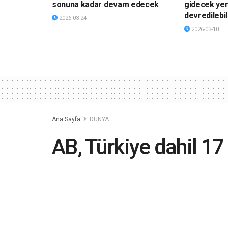
sonuna kadar devam edecek
gidecek yer
devredilebil
2026-03-24
2026-03-10
Ana Sayfa
DÜNYA
AB, Türkiye dahil 17
Topluluğu zirvesine
2022-09-08