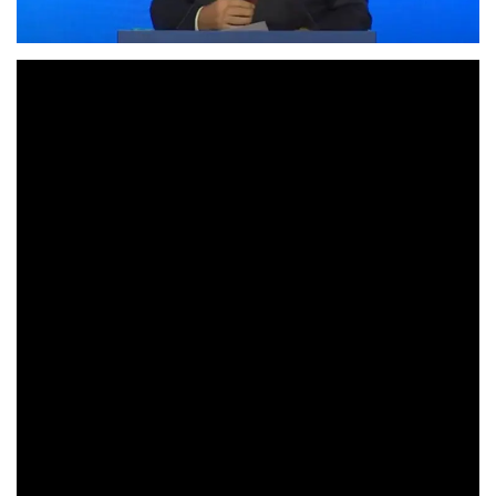
İstanbul Büyükşehir Belediye (İBB) Başkanı
Ekrem
İmamoğlu
, yol harikasını açıkladı. İmamoğlu, “İstanbul’a
hizmet gerçekten dünyaya hizmettir. İstanbul’a ihanet
edilemez. Çünkü bu sadece Türkiye’ye değil insanlığa ihanet
olur. Ben İBB başkanı olarak ilk yola çıktığımda tüm
halkımıza bu mukaddes şehrin en başarılı belediye başkanı
olacağıma söz verdim. Bu sözümü tutmaya devam
edeceğim” dedi.
“İstanbul’u bir kez daha savunmak için bir kez daha yola
çıkıyorum. Refah içinde bir şehir oluşturmak için yola
çıkıyorum, dünyanın tüm teknolojik yeniliklerine ev sahibi
olmak için yola çıkıyorum. 2019’da olduğu gibi CHP’li yol
arkadaşlarımla farklı partilere gönül veren kıymetli