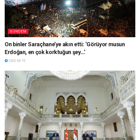
GÜNDEM
On binler Saraçhane’ye akın etti: ‘Görüyor musun
Erdoğan, en çok korktuğun şey…’
2025-03-19