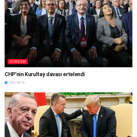
GÜNDEM
CHP’nin Kurultay davası ertelendi
2025-09-15