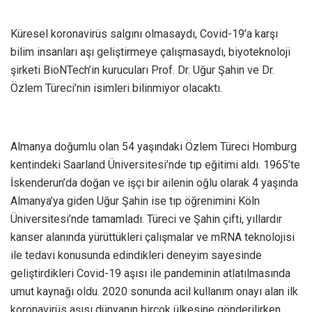
Küresel koronavirüs salgını olmasaydı, Covid-19’a karşı
bilim insanları aşı geliştirmeye çalışmasaydı, biyoteknoloji
şirketi BioNTech’in kurucuları Prof. Dr. Uğur Şahin ve Dr.
Özlem Türeci’nin isimleri bilinmiyor olacaktı.
Almanya doğumlu olan 54 yaşındaki Özlem Türeci Homburg
kentindeki Saarland Üniversitesi’nde tıp eğitimi aldı. 1965’te
İskenderun’da doğan ve işçi bir ailenin oğlu olarak 4 yaşında
Almanya’ya giden Uğur Şahin ise tıp öğrenimini Köln
Üniversitesi’nde tamamladı. Türeci ve Şahin çifti, yıllardır
kanser alanında yürüttükleri çalışmalar ve mRNA teknolojisi
ile tedavi konusunda edindikleri deneyim sayesinde
geliştirdikleri Covid-19 aşısı ile pandeminin atlatılmasında
umut kaynağı oldu. 2020 sonunda acil kullanım onayı alan ilk
koronavirüs aşısı dünyanın birçok ülkesine gönderilirken,