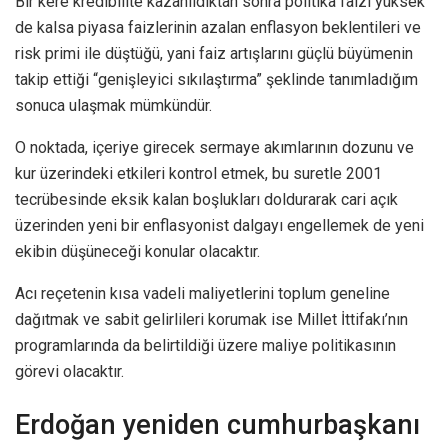
Bir kere kredibilite kazanıldıktan sonra politika faizi yüksek
de kalsa piyasa faizlerinin azalan enflasyon beklentileri ve
risk primi ile düştüğü, yani faiz artışlarını güçlü büyümenin
takip ettiği “genişleyici sıkılaştırma” şeklinde tanımladığım
sonuca ulaşmak mümkündür.
O noktada, içeriye girecek sermaye akımlarının dozunu ve
kur üzerindeki etkileri kontrol etmek, bu suretle 2001
tecrübesinde eksik kalan boşlukları doldurarak cari açık
üzerinden yeni bir enflasyonist dalgayı engellemek de yeni
ekibin düşüneceği konular olacaktır.
Acı reçetenin kısa vadeli maliyetlerini toplum geneline
dağıtmak ve sabit gelirlileri korumak ise Millet İttifakı’nın
programlarında da belirtildiği üzere maliye politikasının
görevi olacaktır.
Erdoğan yeniden cumhurbaşkanı