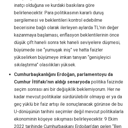
inatçı olduğuna ve kurdaki baskılara göre
belirlenecektir. Para politikasının kararlı duruş
sergilemesi ve beklentileri kontrol edebilme
becerisine bağlı olarak ilerleyen aylarda TL’nin değer
kazanmaya başlaması, enflasyon beklentilerinin önce
düşük çift haneli sonra tek haneli seviyelere düşmesi,
büyümede ise “yumuşak iniş” ve hatta faizler
yükselirken büyümeye imkan tanıyan “genişleyici
sıkılaştırma” olasılıkları yüksek.
Cumhurbaşkanlığını Erdoğan, parlamentoyu da
Cumhur İttifakı’nın aldığı senaryoda
politika faizinde
seçim sonrası ani bir değişiklik beklemiyorum. Her ne
kadar mevcut politikalar sürdürülebilir olmayıp er ya da
geç yüklü bir faiz artışı ile sonuçlanacak görünse de bu
U-dönüşünün tarihini seçimler değil mevcut politikalarla
ekonominin köşeye sıkışması belirleyecektir. 9 Ekim
2022 tarihinde Cumhurbaşkanı Erdoğan’dan gelen “Ben