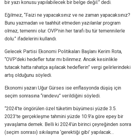
bir yazı konusu yapılabilecek bir belge değil.” dedi.
Eğilmez, “Faizi ne yapacaksınız ve ne zaman yapacaksınız?
Bunu yazmadan ve taahhüt etmeden yazılanlar program
olmaz, temenni olur. OVP’nin her tarafı bu tür temennilerle
dolu.” ifadelerini kullandı.
Gelecek Partisi Ekonomi Politikaları Başlanı Kerim Rota,
“OVP’deki hedefler tutar mı bilinmez. Ancak kesinlikle
tutacak hatta rahatça aşılacak hedeflerin” vergi gelirlerindeki
artış olduğunu söyledi.
Ekonomi yazarı Uğur Gürses ise enflasyonda düşüş için
seçim sonrasına “randevu” verildiğini söyledi.
“2024’te öngörülen özel tüketim büyümesi yüzde 3.5.
2023’te gerçekleşme tahmini yüzde 10.9’a göre epey bir
yavaşlama demek. Belli ki 2024’ün birinci çeyreğinden sonra
(seçim sonrası) sıkılaşma ‘gerektiği gibi’ yapılacak…