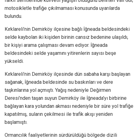
farklı semtlerinde kuvvetli yağışın olduğunu belirten Vali Gül,
motosikletle trafiğe çıkılmaması konusunda uyarılarda
bulundu.
Kırklareli’nin Demirköy ilçesine bağlı İğneada beldesindeki
selde kaybolan iki kişiden birinin cansız bedenine ulaşıldı,
bir kişiyi arama çalışması devam ediyor. İğneada
beldesindeki selde yaşamını yitirenlerin sayısı beşe
yükseldi.
Kırklareli’nin Demirköy ilçesinde dün sabaha karşı başlayan
sağanak, İğneada beldesinde su baskınları ve dere
taşkınlarına yol açmıştı. Yağış nedeniyle Değirmen
Deresi’nden taşan suyun Demirköy ile İğneada’yı birbirine
bağlayan kara yolundan akması nedeniyle bir süre yol trafiğe
kapatılmış, suların çekilmesi ile trafik akışı yeniden
başlamıştı.
Ormancılık faaliyetlerinin sürdürüldüğü bölgede dizili