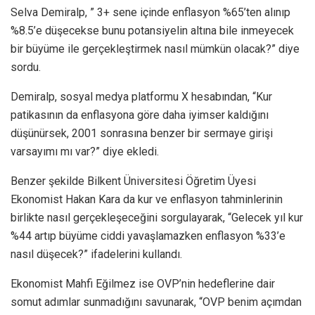
Selva Demiralp, ” 3+ sene içinde enflasyon %65’ten alınıp
%8.5’e düşecekse bunu potansiyelin altına bile inmeyecek
bir büyüme ile gerçekleştirmek nasıl mümkün olacak?” diye
sordu.
Demiralp, sosyal medya platformu X hesabından, “Kur
patikasının da enflasyona göre daha iyimser kaldığını
düşünürsek, 2001 sonrasına benzer bir sermaye girişi
varsayımı mı var?” diye ekledi.
Benzer şekilde Bilkent Üniversitesi Öğretim Üyesi
Ekonomist Hakan Kara da kur ve enflasyon tahminlerinin
birlikte nasıl gerçekleşeceğini sorgulayarak, “Gelecek yıl kur
%44 artıp büyüme ciddi yavaşlamazken enflasyon %33’e
nasıl düşecek?” ifadelerini kullandı.
Ekonomist Mahfi Eğilmez ise OVP’nin hedeflerine dair
somut adımlar sunmadığını savunarak, “OVP benim açımdan