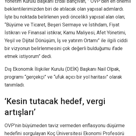
Yönetim Kurulu Başkanı Erdal Bahçıvan, ” OVP’den en önemli
beklentilerimizden biri de atılacak olan yapısal adımlardı.
İşte bu noktada belirlenen yedi öncelikli yapısal alan olan;
“Büyüme ve Ticaret, Beşeri Sermaye ve İstihdam, Fiyat
İstikrarı ve Finansal istikrar, Kamu Maliyesi, Afet Yönetimi,
Yeşil ve Dijital Dönüşüm, İş ve yatırım Ortamı” ile ilgili ciddi
bir vizyonun belirlenmesini çok değerli bulduğumu ifade
etmek istiyorum” dedi.
Dış Ekonomik İlişkiler Kurulu (DEİK) Başkanı Nail Olpak,
programı “gerçekçi” ve “ufuk açıcı bir yol haritası” olarak
tanımladı.
‘Kesin tutacak hedef, vergi
artışları’
OVP’nin büyümeden taviz vermeden enflasyonu düşürme
hedefini sorgulayan Koç Üniversitesi Ekonomi Profesörü