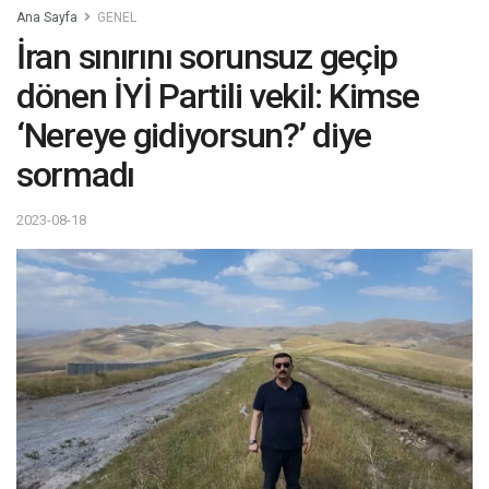
Ana Sayfa
GENEL
İran sınırını sorunsuz geçip
dönen İYİ Partili vekil: Kimse
‘Nereye gidiyorsun?’ diye
sormadı
2023-08-18