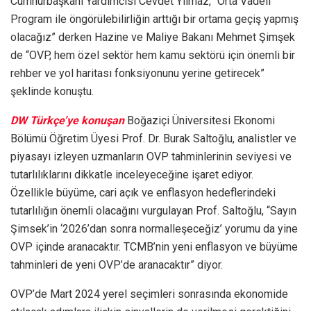
Cumhurbaşkanı Yardımcısı Cevdet Yılmaz, “Orta Vadeli
Program ile öngörülebilirliğin arttığı bir ortama geçiş yapmış
olacağız” derken Hazine ve Maliye Bakanı Mehmet Şimşek
de “OVP, hem özel sektör hem kamu sektörü için önemli bir
rehber ve yol haritası fonksiyonunu yerine getirecek”
şeklinde konuştu.
DW Türkçe’ye konuşan
Boğaziçi Üniversitesi Ekonomi
Bölümü Öğretim Üyesi Prof. Dr. Burak Saltoğlu, analistler ve
piyasayı izleyen uzmanların OVP tahminlerinin seviyesi ve
tutarlılıklarını dikkatle inceleyeceğine işaret ediyor.
Özellikle büyüme, cari açık ve enflasyon hedeflerindeki
tutarlılığın önemli olacağını vurgulayan Prof. Saltoğlu, “Sayın
Şimsek’in ‘2026’dan sonra normalleşeceğiz’ yorumu da yine
OVP içinde aranacaktır. TCMB’nin yeni enflasyon ve büyüme
tahminleri de yeni OVP’de aranacaktır” diyor.
OVP’de Mart 2024 yerel seçimleri sonrasında ekonomide