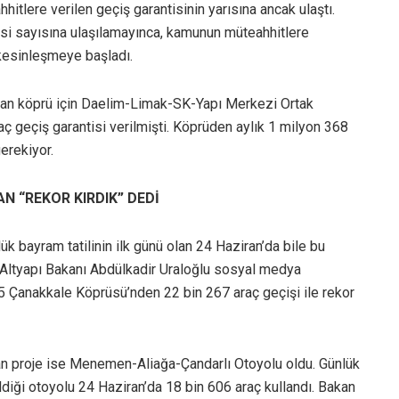
itlere verilen geçiş garantisinin yarısına ancak ulaştı.
ntisi sayısına ulaşılamayınca, kamunun müteahhitlere
kesinleşmeye başladı.
nan köprü için Daelim-Limak-SK-Yapı Merkezi Ortak
raç geçiş garantisi verilmişti. Köprüden aylık 1 milyon 368
erekiyor.
N “REKOR KIRDIK” DEDİ
ük bayram tatilinin ilk günü olan 24 Haziran’da bile bu
e Altyapı Bakanı Abdülkadir Uraloğlu sosyal medya
 Çanakkale Köprüsü’nden 22 bin 267 araç geçişi ile rekor
yan proje ise Menemen-Aliağa-Çandarlı Otoyolu oldu. Günlük
ldiği otoyolu 24 Haziran’da 18 bin 606 araç kullandı. Bakan