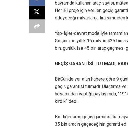
bayramda kullanan araç sayısı, müteahh
Her iki proje için verilen geçiş gara
ödeyeceği milyarlarca lira şimdiden 
Yap-işlet-devret modeliyle tamamla
Girişimi’ne yıllık 16 milyon 425 bin a
bin, günlük ise 45 bin araç geçmesi g
GEÇİŞ GARANTİSİ TUTMADI, BAKA
BirGün‘de yer alan habere göre 9 günl
geçiş garantisi tutmadı. Ulaştırma v
hesabından yaptığı paylaşımda, “1915
kırdık” dedi.
Bir diğer araç geçiş garantisi tutma
35 bin aracın geçeceğinin garanti edi