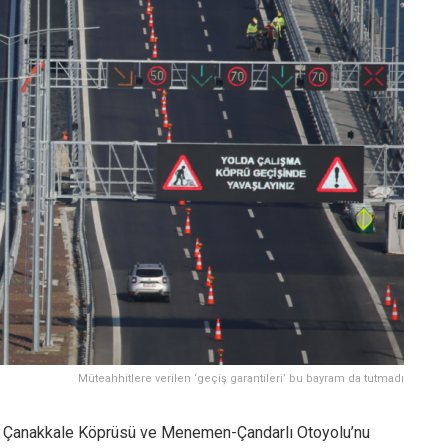
Müteahhitlere verilen ‘geçiş garantileri’ bu bayram da tutmadı
15 Çanakkale Köprüsü ve Menemen-Çandarlı Otoyolu’nu