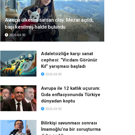
Avrupa ülkesini sarsan olay: Mezar açıldı,
başı kesilmiş halde bulundu
2026-03-30
Adaletsizliğe karşı sanat
cephesi: “Vicdanı Görünür
Kıl” yarışması başladı
2026-03-30
Avrupa ile 12 katlık uçurum:
Gıda enflasyonunda Türkiye
dünyadan koptu
2026-03-30
Bilirkişi savunması sonrası
İmamoğlu’na bir soruşturma