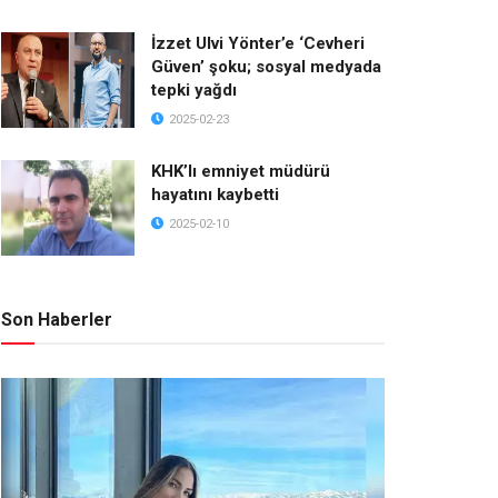
İzzet Ulvi Yönter’e ‘Cevheri
Güven’ şoku; sosyal medyada
tepki yağdı
2025-02-23
KHK’lı emniyet müdürü
hayatını kaybetti
2025-02-10
Son Haberler