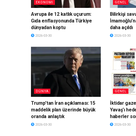
EKONOMI
GENEL
Avrupa ile 12 katlık uçurum:
Bilirkişi sa
Gıda enflasyonunda Türkiye
İmamoğlu’n
dünyadan koptu
daha açıldı
2026-03-30
2026-03-30
DÜNYA
GENEL
Trump’tan İran açıklaması: 15
İktidar gaz
maddelik plan üzerinde büyük
Yavaş’ı hede
oranda anlaştık
haberler so
2026-03-30
2026-03-30