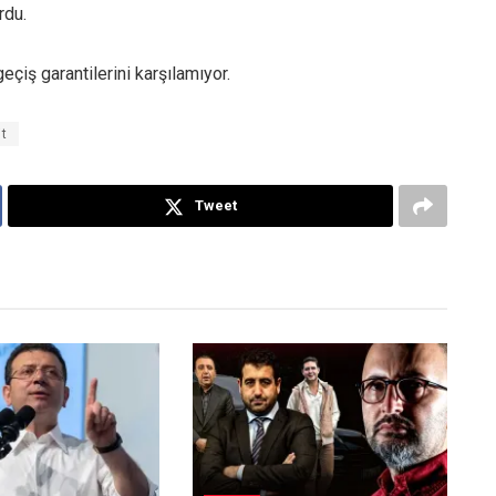
rdu.
 geçiş garantilerini karşılamıyor.
t
Tweet