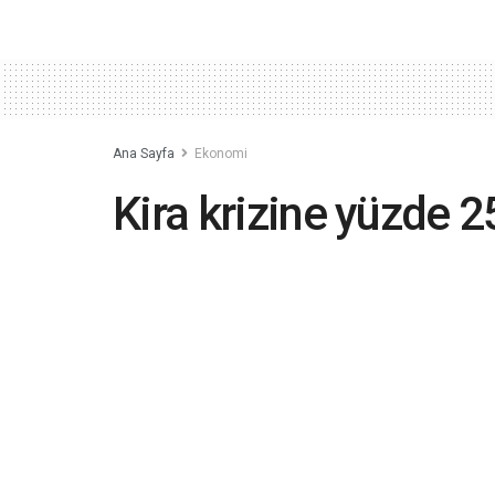
Ana Sayfa
Ekonomi
Kira krizine yüzde 25
davalarda patlama 
2023-06-29