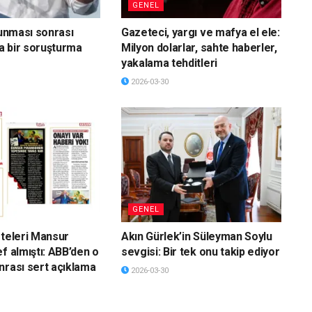
GENEL
vunması sonrası
Gazeteci, yargı ve mafya el ele:
a bir soruşturma
Milyon dolarlar, sahte haberler,
yakalama tehditleri
2026-03-30
GENEL
eteleri Mansur
Akın Gürlek’in Süleyman Soylu
f almıştı: ABB’den o
sevgisi: Bir tek onu takip ediyor
nrası sert açıklama
2026-03-30