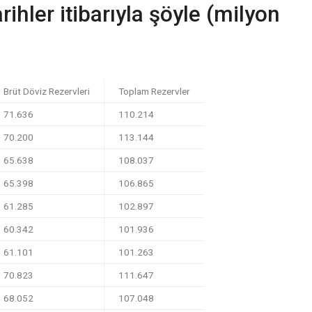
ihler itibarıyla şöyle (milyon
Brüt Döviz Rezervleri
Toplam Rezervler
71.636
110.214
70.200
113.144
65.638
108.037
65.398
106.865
61.285
102.897
60.342
101.936
61.101
101.263
70.823
111.647
68.052
107.048