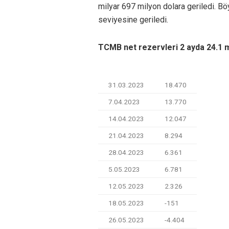
milyar 697 milyon dolara geriledi. Böy
seviyesine geriledi.
TCMB net rezervleri 2 ayda 24.1 mi
31.03.2023
18.470
7.04.2023
13.770
14.04.2023
12.047
21.04.2023
8.294
28.04.2023
6.361
5.05.2023
6.781
12.05.2023
2.326
18.05.2023
-151
26.05.2023
-4.404