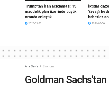
Trump’tan İran açıklaması: 15
İktidar gaz
maddelik plan üzerinde büyük
Yavaş’ı hede
oranda anlaştık
haberler so
2026-03-30
2026-03-30
Ana Sayfa
Ekonomi
Goldman Sachs’tan 
yorumu: Politika fai
çıkması gerekir