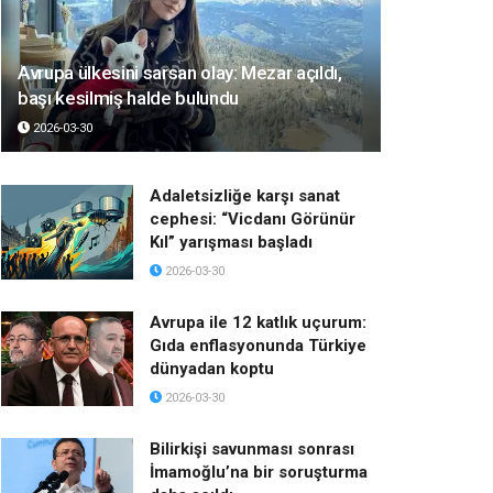
Avrupa ülkesini sarsan olay: Mezar açıldı,
başı kesilmiş halde bulundu
2026-03-30
Adaletsizliğe karşı sanat
cephesi: “Vicdanı Görünür
Kıl” yarışması başladı
2026-03-30
Avrupa ile 12 katlık uçurum:
Gıda enflasyonunda Türkiye
dünyadan koptu
2026-03-30
Bilirkişi savunması sonrası
İmamoğlu’na bir soruşturma