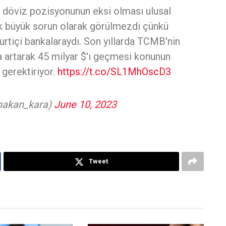
 döviz pozisyonunun eksi olması ulusal
k büyük sorun olarak görülmezdi çünkü
rtiçi bankalaraydı. Son yıllarda TCMB'nin
a artarak 45 milyar $'ı geçmesi konunun
 gerektiriyor.
https://t.co/SL1MhOscD3
hakan_kara)
June 10, 2023
Tweet