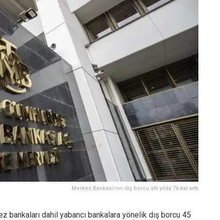
Merkez Bankası’nın dış borcu altı yılda 76 kat arttı
 bankaları dahil yabancı bankalara yönelik dış borcu 45