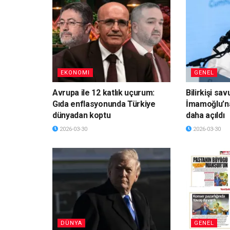
EKONOMI
GENEL
Avrupa ile 12 katlık uçurum:
Bilirkişi sa
Gıda enflasyonunda Türkiye
İmamoğlu’n
dünyadan koptu
daha açıldı
2026-03-30
2026-03-30
DÜNYA
GENEL