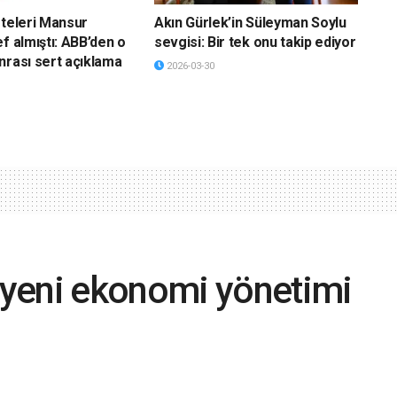
eteleri Mansur
Akın Gürlek’in Süleyman Soylu
f almıştı: ABB’den o
sevgisi: Bir tek onu takip ediyor
nrası sert açıklama
2026-03-30
yeni ekonomi yönetimi
zinin yüzde 40’a