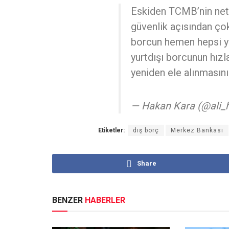
Eskiden TCMB’nin net
güvenlik açısından ço
borcun hemen hepsi yu
yurtdışı borcunun hızl
yeniden ele alınmasını
— Hakan Kara (@ali_
Etiketler:
dış borç
Merkez Bankası
Share
BENZER
HABERLER