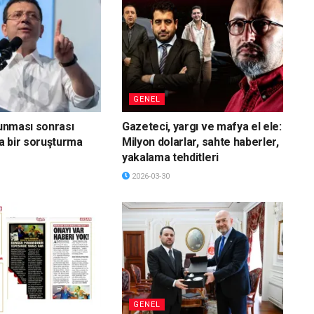
GENEL
vunması sonrası
Gazeteci, yargı ve mafya el ele:
a bir soruşturma
Milyon dolarlar, sahte haberler,
yakalama tehditleri
2026-03-30
GENEL