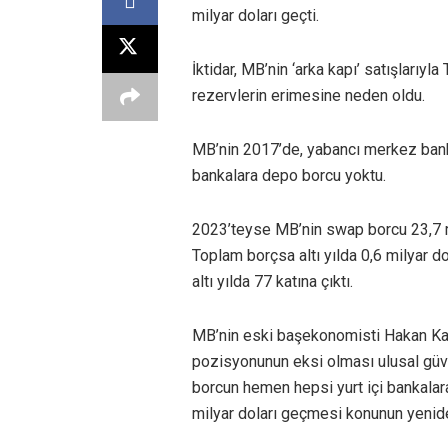
milyar doları geçti.
İktidar, MB’nin ‘arka kapı’ satışlarıy
rezervlerin erimesine neden oldu.
MB’nin 2017’de, yabancı merkez banka
bankalara depo borcu yoktu.
2023’teyse MB’nin swap borcu 23,7 mi
Toplam borçsa altı yılda 0,6 milyar d
altı yılda 77 katına çıktı.
MB’nin eski başekonomisti Hakan Kara
pozisyonunun eksi olması ulusal güv
borcun hemen hepsi yurt içi bankalara
milyar doları geçmesi konunun yeniden