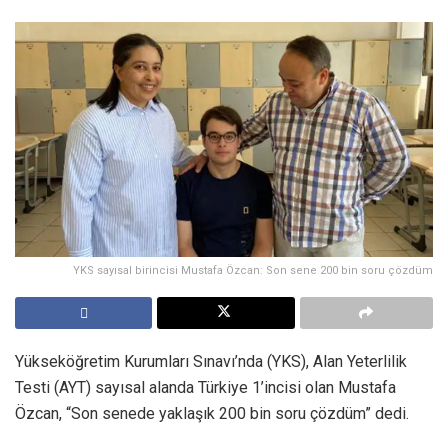
YKS sayısal birincisi Mustafa Özcan: Son sene 200 bin soru çözdüm
Yükseköğretim Kurumları Sınavı’nda (YKS), Alan Yeterlilik
Testi (AYT) sayısal alanda Türkiye 1’incisi olan Mustafa
Özcan, “Son senede yaklaşık 200 bin soru çözdüm” dedi.