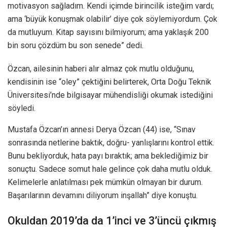
motivasyon sağladım. Kendi içimde birincilik isteğim vardı;
ama ‘büyük konuşmak olabilir’ diye çok söylemiyordum. Çok
da mutluyum. Kitap sayısını bilmiyorum; ama yaklaşık 200
bin soru çözdüm bu son senede” dedi.
Özcan, ailesinin haberi alır almaz çok mutlu olduğunu,
kendisinin ise “oley” çektiğini belirterek, Orta Doğu Teknik
Üniversitesi’nde bilgisayar mühendisliği okumak istediğini
söyledi.
Mustafa Özcan’ın annesi Derya Özcan (44) ise, “Sınav
sonrasında netlerine baktık, doğru- yanlışlarını kontrol ettik.
Bunu bekliyorduk, hata payı bıraktık; ama beklediğimiz bir
sonuçtu. Sadece somut hale gelince çok daha mutlu olduk.
Kelimelerle anlatılması pek mümkün olmayan bir durum.
Başarılarının devamını diliyorum inşallah” diye konuştu.
Okuldan 2019’da da 1’inci ve 3’üncü çıkmış