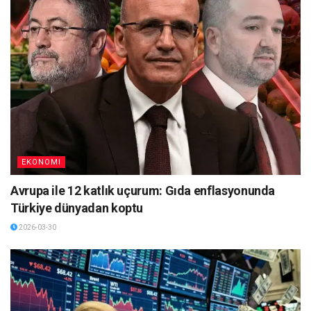
EKONOMI
Avrupa ile 12 katlık uçurum: Gıda enflasyonunda
Türkiye dünyadan koptu
2026-03-30