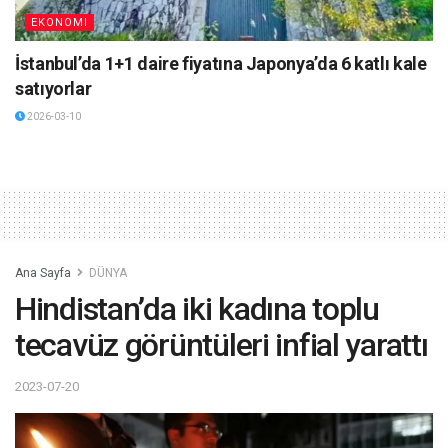
EKONOMI
İstanbul’da 1+1 daire fiyatına Japonya’da 6 katlı kale
satıyorlar
2026-03-10
Ana Sayfa
DÜNYA
Hindistan’da iki kadına toplu
tecavüz görüntüleri infial yarattı
2023-07-20