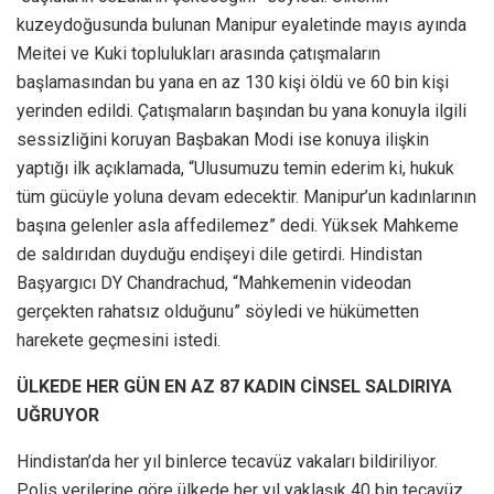
kuzeydoğusunda bulunan Manipur eyaletinde mayıs ayında
Meitei ve Kuki toplulukları arasında çatışmaların
başlamasından bu yana en az 130 kişi öldü ve 60 bin kişi
yerinden edildi. Çatışmaların başından bu yana konuyla ilgili
sessizliğini koruyan Başbakan Modi ise konuya ilişkin
yaptığı ilk açıklamada, “Ulusumuzu temin ederim ki, hukuk
tüm gücüyle yoluna devam edecektir. Manipur’un kadınlarının
başına gelenler asla affedilemez” dedi. Yüksek Mahkeme
de saldırıdan duyduğu endişeyi dile getirdi. Hindistan
Başyargıcı DY Chandrachud, “Mahkemenin videodan
gerçekten rahatsız olduğunu” söyledi ve hükümetten
harekete geçmesini istedi.
ÜLKEDE HER GÜN EN AZ 87 KADIN CİNSEL SALDIRIYA
UĞRUYOR
Hindistan’da her yıl binlerce tecavüz vakaları bildiriliyor.
Polis verilerine göre ülkede her yıl yaklaşık 40 bin tecavüz