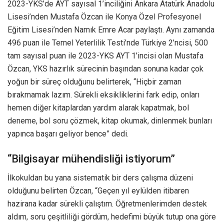
2023-YKS’de AYT sayısal 1’inciliğini Ankara Atatürk Anadolu
Lisesi’nden Mustafa Özcan ile Konya Özel Profesyonel
Eğitim Lisesi’nden Namık Emre Acar paylaştı. Aynı zamanda
496 puan ile Temel Yeterlilik Testi’nde Türkiye 2’ncisi, 500
tam sayısal puan ile 2023-YKS AYT 1’incisi olan Mustafa
Özcan, YKS hazırlık sürecinin başından sonuna kadar çok
yoğun bir süreç olduğunu belirterek, “Hiçbir zaman
bırakmamak lazım. Sürekli eksikliklerini fark edip, onları
hemen diğer kitaplardan yardım alarak kapatmak, bol
deneme, bol soru çözmek, kitap okumak, dinlenmek bunları
yapınca başarı geliyor bence” dedi.
“Bilgisayar mühendisliği istiyorum”
İlkokuldan bu yana sistematik bir ders çalışma düzeni
olduğunu belirten Özcan, “Geçen yıl eylülden itibaren
hazirana kadar sürekli çalıştım. Öğretmenlerimden destek
aldım, soru çeşitliliği gördüm, hedefimi büyük tutup ona göre