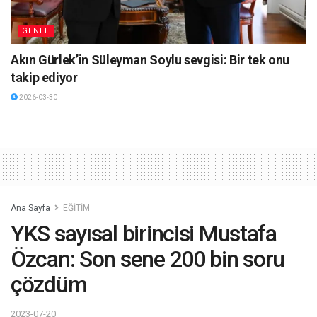
GENEL
Akın Gürlek’in Süleyman Soylu sevgisi: Bir tek onu
takip ediyor
2026-03-30
Ana Sayfa
EĞİTİM
YKS sayısal birincisi Mustafa
Özcan: Son sene 200 bin soru
çözdüm
2023-07-20