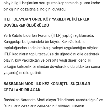
olayla ilgili başlatılan soruşturma kapsamında şu ana kadar
bir kişinin gözaltına alındığını duyurdu.
ITLF: OLAYDAN ÖNCE KÖY YAKILDI VE İKİ ERKEK
DÖVÜLEREK ÖLDÜRÜLDÜ
Yerli Kabile Liderleri Forumu (ITLF) yaptığı açıklamada,
Kangpokpi bölgesindeki bir köyde Kuki-Zo kabile
topluluğundan kadınlara karşı vahşet uygulandığını söyledi.
ITLF, kadınların toplu tecavüze de uğradığını dile getirerek
olayın, köy yakıldıktan ve biri orta yaşlı diğeri genç iki
erkeğin kalabalık tarafından dövülerek öldürüldükten sonra
yaşandığını dile getirdi.
BAŞBAKAN MODİ İLK KEZ KONUŞTU: SUÇLULAR
CEZALANDIRILACAK
Başbakan Narendra Modi olayın “Hindistan’ı utandırdığını” ve
“suçluların cezaların çekeceğini” söyledi. Ülkenin