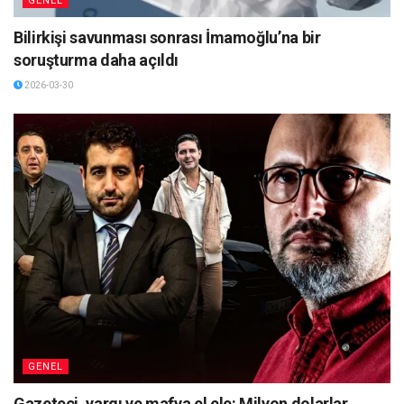
GENEL
Bilirkişi savunması sonrası İmamoğlu’na bir
soruşturma daha açıldı
2026-03-30
GENEL
Gazeteci, yargı ve mafya el ele: Milyon dolarlar,