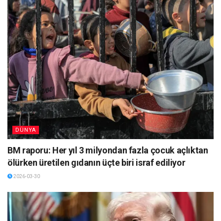
DÜNYA
BM raporu: Her yıl 3 milyondan fazla çocuk açlıktan
ölürken üretilen gıdanın üçte biri israf ediliyor
2026-03-30