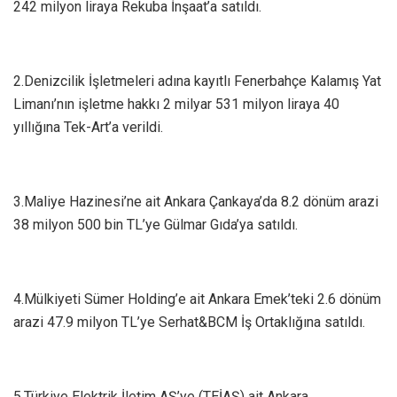
242 milyon liraya Rekuba İnşaat’a satıldı.
2.Denizcilik İşletmeleri adına kayıtlı Fenerbahçe Kalamış Yat
Limanı’nın işletme hakkı 2 milyar 531 milyon liraya 40
yıllığına Tek-Art’a verildi.
3.Maliye Hazinesi’ne ait Ankara Çankaya’da 8.2 dönüm arazi
38 milyon 500 bin TL’ye Gülmar Gıda’ya satıldı.
4.Mülkiyeti Sümer Holding’e ait Ankara Emek’teki 2.6 dönüm
arazi 47.9 milyon TL’ye Serhat&BCM İş Ortaklığına satıldı.
5.Türkiye Elektrik İletim AŞ’ye (TEİAŞ) ait Ankara