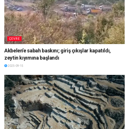
ÇEVRE
Akbelen’e sabah baskını; giriş çıkışlar kapatıldı,
zeytin kıyımına başlandı
2025-09-15