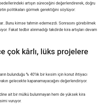
 bedellerindeki artışın süreceğini değerlendirerek, doğru
in politikaları görmek gerektiğini söylüyor:
amlar…Bunu kimse tahmin edemezdi. Sonrasını görebilmek
yor. Fakat tedbir alınmadığı takdirde kira artışları devam
e çok kârlı, lüks projelere
ların bulunduğu % 40’lık bir kesim için konut ihtiyacı
 yakın gelecekte kapanamayacağını değerlendiriyor.
dine ait bir mülkü bulunmayan hem de yüksek kira
simi vuruyor.