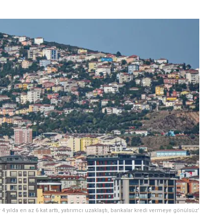
ar 4 yılda en az 6 kat arttı, yatırımcı uzaklaştı, bankalar kredi vermeye gönülsüz'