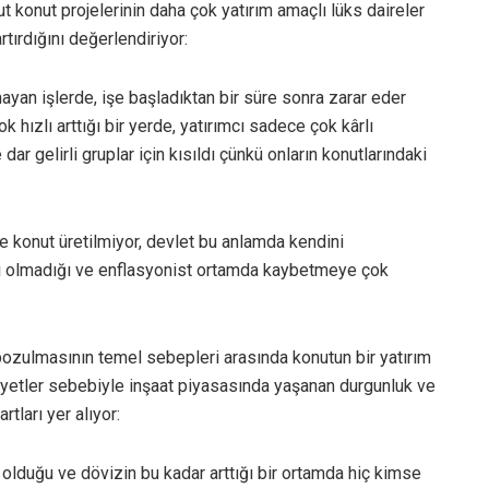
konut projelerinin daha çok yatırım amaçlı lüks daireler
rtırdığını değerlendiriyor:
mayan işlerde, işe başladıktan bir süre sonra zarar eder
k hızlı arttığı bir yerde, yatırımcı sadece çok kârlı
 dar gelirli gruplar için kısıldı çünkü onların konutlarındaki
ince konut üretilmiyor, devlet bu anlamda kendini
rlı olmadığı ve enflasyonist ortamda kaybetmeye çok
ozulmasının temel sebepleri arasında konutun bir yatırım
iyetler sebebiyle inşaat piyasasında yaşanan durgunluk ve
tları yer alıyor:
lduğu ve dövizin bu kadar arttığı bir ortamda hiç kimse