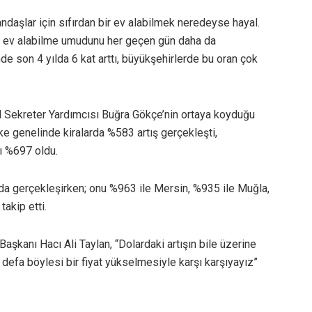
tandaşlar için sıfırdan bir ev alabilmek neredeyse hayal.
ri, ev alabilme umudunu her geçen gün daha da
inde son 4 yılda 6 kat arttı, büyükşehirlerde bu oran çok
l Sekreter Yardımcısı Buğra Gökçe’nin ortaya koyduğu
ke genelinde kiralarda %583 artış gerçekleşti,
ı %697 oldu.
a’da gerçekleşirken; onu %963 ile Mersin, %935 ile Muğla,
akip etti.
şkanı Hacı Ali Taylan, “Dolardaki artışın bile üzerine
lk defa böylesi bir fiyat yükselmesiyle karşı karşıyayız”