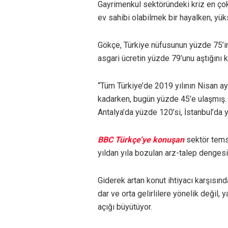
Gayrimenkul sektöründeki kriz en çok d
ev sahibi olabilmek bir hayalken, yü
Gökçe, Türkiye nüfusunun yüzde 75’in
asgari ücretin yüzde 79’unu aştığını 
“Tüm Türkiye’de 2019 yılının Nisan a
kadarken, bugün yüzde 45’e ulaşmış. 
Antalya’da yüzde 120’si, İstanbul’da 
BBC Türkçe’ye konuşan
sektör temsi
yıldan yıla bozulan arz-talep denges
Giderek artan konut ihtiyacı karşısın
dar ve orta gelirlilere yönelik değil,
açığı büyütüyor.