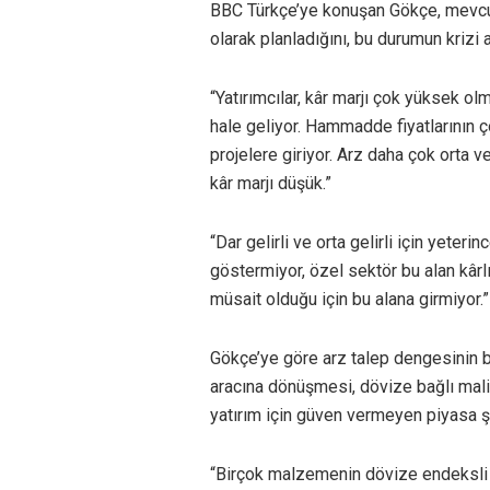
BBC Türkçe’ye konuşan Gökçe, mevcut 
olarak planladığını, bu durumun krizi a
“Yatırımcılar, kâr marjı çok yüksek ol
hale geliyor. Hammadde fiyatlarının ço
projelere giriyor. Arz daha çok orta ve
kâr marjı düşük.”
“Dar gelirli ve orta gelirli için yeter
göstermiyor, özel sektör bu alan kâ
müsait olduğu için bu alana girmiyor.”
Gökçe’ye göre arz talep dengesinin b
aracına dönüşmesi, dövize bağlı mal
yatırım için güven vermeyen piyasa şar
“Birçok malzemenin dövize endeksli o