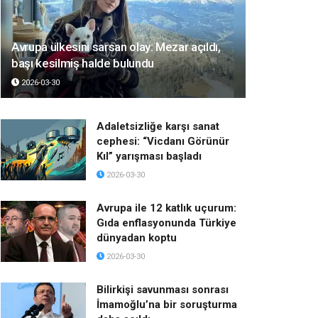
Avrupa ülkesini sarsan olay: Mezar açıldı,
başı kesilmiş halde bulundu
2026-03-30
Adaletsizliğe karşı sanat
cephesi: “Vicdanı Görünür
Kıl” yarışması başladı
2026-03-30
Avrupa ile 12 katlık uçurum:
Gıda enflasyonunda Türkiye
dünyadan koptu
2026-03-30
Bilirkişi savunması sonrası
İmamoğlu’na bir soruşturma