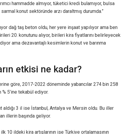
tırımcı hammadde almıyor, tüketici kredi bulamıyor, bulsa
bu sarmal konut sektöründe arzı daraltmış durumda.”
kıyor dağ taş beton oldu, her yere inşaat yapılıyor ama ben
leri 20. konutunu alıyor, birileri kira fiyatlarını belirleyecek
ediyor ama dezavantajlı kesimlerin konut ve barınma
arın etkisi ne kadar?
ilerine göre, 2017-2022 döneminde yabancılar 274 bin 258
n % 5’ine tekabül ediyor.
aldığı 3 il ise İstanbul, Antalya ve Mersin oldu. Bu iller
n illerin başında geliyor.
lk 10 ildeki kira artışlarının ise Türkiye ortalamasının