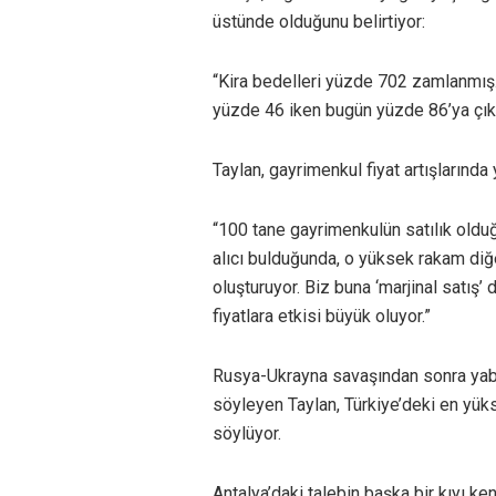
üstünde olduğunu belirtiyor:
“Kira bedelleri yüzde 702 zamlanmış. 
yüzde 46 iken bugün yüzde 86’ya çıkmı
Taylan, gayrimenkul fiyat artışlarında
“100 tane gayrimenkulün satılık olduğ
alıcı bulduğunda, o yüksek rakam diğe
oluşturuyor. Biz buna ‘marjinal satış’
fiyatlara etkisi büyük oluyor.”
Rusya-Ukrayna savaşından sonra yaban
söyleyen Taylan, Türkiye’deki en yüks
söylüyor.
Antalya’daki talebin başka bir kıyı ke