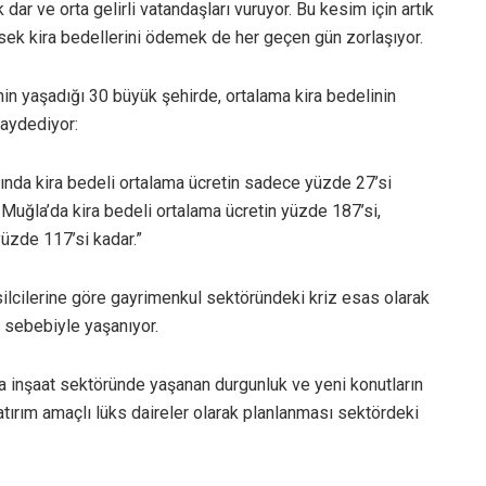
ar ve orta gelirli vatandaşları vuruyor. Bu kesim için artık
ksek kira bedellerini ödemek de her geçen gün zorlaşıyor.
in yaşadığı 30 büyük şehirde, ortalama kira bedelinin
kaydediyor:
yında kira bedeli ortalama ücretin sadece yüzde 27’si
Muğla’da kira bedeli ortalama ücretin yüzde 187’si,
yüzde 117’si kadar.”
lcilerine göre gayrimenkul sektöründeki kriz esas olarak
i sebebiyle yaşanıyor.
da inşaat sektöründe yaşanan durgunluk ve yeni konutların
 yatırım amaçlı lüks daireler olarak planlanması sektördeki