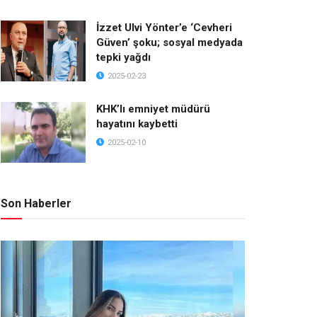
İzzet Ulvi Yönter’e ‘Cevheri
Güven’ şoku; sosyal medyada
tepki yağdı
2025-02-23
KHK’lı emniyet müdürü
hayatını kaybetti
2025-02-10
Son Haberler