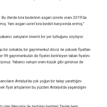
Bu illerde kira bedelinin asgari ücrete oranı 2019’da
ş. Yani asgari ücret kira bedeli karşısında erimiş.”
 yabancı satışların önemli bir yer tuttuğunu söylüyor:
u bir sokakta, bir gayrimenkul döviz ile yüksek fiyattan
r 99 gayrimenkulün de fiyatını belirleyen taban fiyatını
 diyoruz. Yabancı satışın oranı küçük gibi görünse de
cıların Antalya’da çok yoğun bir talep yarattığını
ek fiyat artışlarının bu yüzden Antalya’da yaşandığını
nti olan Mersin’e de taştığını belirten Taylan hem