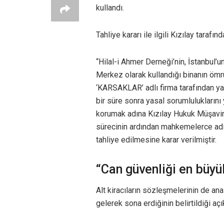
kullandı.
Tahliye kararı ile ilgili Kızılay tarafı
“Hilal-i Ahmer Derneği’nin, İstanbul’
Merkez olarak kullandığı binanın ömr
‘KARSAKLAR’ adlı firma tarafından yap
bir süre sonra yasal sorumluluklarını
korumak adına Kızılay Hukuk Müşavirli
sürecinin ardından mahkemelerce adı 
tahliye edilmesine karar verilmiştir.
“Can güvenliği en büyü
Alt kiracıların sözleşmelerinin de a
gelerek sona erdiğinin belirtildiği aç