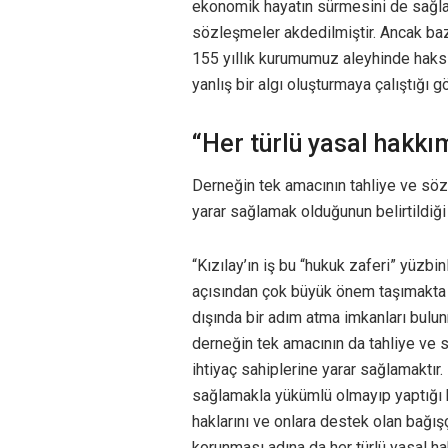
ekonomik hayatın sürmesini de sağl
sözleşmeler akdedilmiştir. Ancak bazı 
155 yıllık kurumumuz aleyhinde hak
yanlış bir algı oluşturmaya çalıştığı g
“Her türlü yasal hakkı
Derneğin tek amacının tahliye ve söz
yarar sağlamak olduğunun belirtildiği
“Kızılay’ın iş bu “hukuk zaferi” yüzb
açısından çok büyük önem taşımakta o
dışında bir adım atma imkanları bulu
derneğin tek amacının da tahliye ve 
ihtiyaç sahiplerine yarar sağlamaktır. 
sağlamakla yükümlü olmayıp yaptığı h
haklarını ve onlara destek olan bağış
korunması adına da her türlü yasal hak