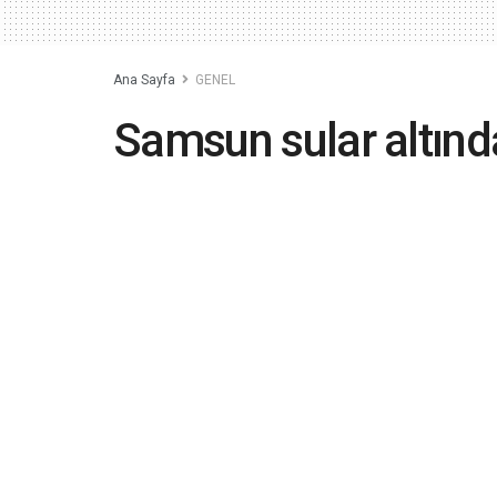
Ana Sayfa
GENEL
Samsun sular altında
içine düştü, otobüs 
iptal edildi
2023-09-03