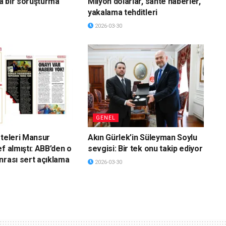
a bir soruşturma
Milyon dolarlar, sahte haberler,
yakalama tehditleri
2026-03-30
GENEL
eteleri Mansur
Akın Gürlek’in Süleyman Soylu
f almıştı: ABB’den o
sevgisi: Bir tek onu takip ediyor
nrası sert açıklama
2026-03-30