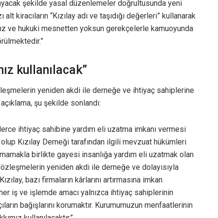
ayacak şekilde yasal düzenlemeler doğrultusunda yeni
alt kiracıların “Kızılay adı ve taşıdığı değerleri” kullanarak
sız ve hukuki mesnetten yoksun gerekçelerle kamuoyunda
örülmektedir.”
mız kullanılacak”
leşmelerin yeniden akdi ile derneğe ve ihtiyaç sahiplerine
 açıklama, şu şekilde sonlandı:
inlerce ihtiyaç sahibine yardım eli uzatma imkanı vermesi
lup Kızılay Derneği tarafından ilgili mevzuat hükümleri
nmamakla birlikte gayesi insanlığa yardım eli uzatmak olan
sözleşmelerin yeniden akdi ile derneğe ve dolayısıyla
Kızılay, bazı firmaların kârlarını artırmasına imkan
er iş ve işlemde amacı yalnızca ihtiyaç sahiplerinin
çıların bağışlarını korumaktır. Kurumumuzun menfaatlerinin
kımız kullanılacaktır.”