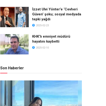
İzzet Ulvi Yönter’e ‘Cevheri
Güven’ şoku; sosyal medyada
tepki yağdı
2025-02-23
KHK’lı emniyet müdürü
hayatını kaybetti
2025-02-10
Son Haberler