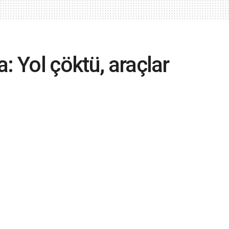
: Yol çöktü, araçlar
ve tramvay seferleri