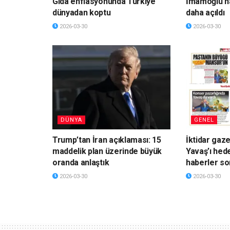
Gıda enflasyonunda Türkiye
İmamoğlu’n
dünyadan koptu
daha açıldı
2026-03-30
2026-03-30
DÜNYA
GENEL
Trump’tan İran açıklaması: 15
İktidar gaz
maddelik plan üzerinde büyük
Yavaş’ı hede
oranda anlaştık
haberler so
2026-03-30
2026-03-30