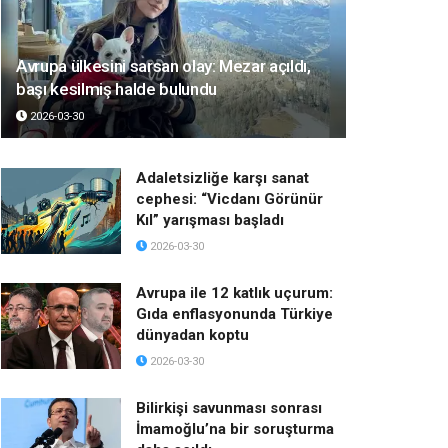
Avrupa ülkesini sarsan olay: Mezar açıldı,
başı kesilmiş halde bulundu
2026-03-30
Adaletsizliğe karşı sanat
cephesi: “Vicdanı Görünür
Kıl” yarışması başladı
2026-03-30
Avrupa ile 12 katlık uçurum:
Gıda enflasyonunda Türkiye
dünyadan koptu
2026-03-30
Bilirkişi savunması sonrası
İmamoğlu’na bir soruşturma