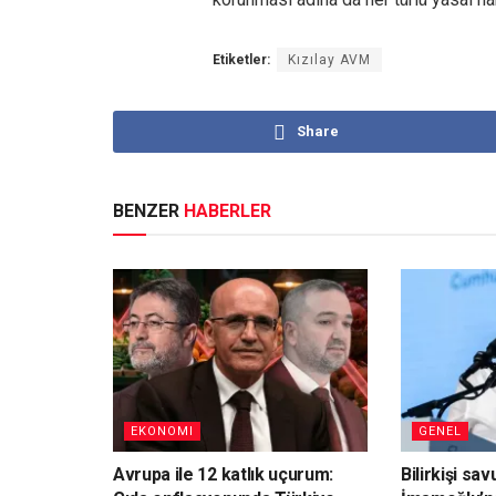
Etiketler:
Kızılay AVM
Share
BENZER
HABERLER
EKONOMI
GENEL
Avrupa ile 12 katlık uçurum:
Bilirkişi sa