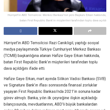
Hürriyet'in ABD Temsilcisi: Merkez Bankası'nın yeni Başkanı Erkan hakkında,
batan First Republic Bank’ın müşterileri tarafından toplu dava açıldı
Hürriyet’in ABD Temsilcisi Razi Canikligil, yaptığı sosyal
medya paylaşımında Türkiye Cumhuriyet Merkez Bankası
(TCMB) başkanlığına atanan Hafize Gaye Erkan hakkında,
batan First Republic Bank’ın müşterileri tarafından toplu
dava açıldığını ifade etti.
Hafize Gaye Erkan, mart ayında Silikon Vadisi Bankası (SVB)
ve Signature Bank’ın iflası sonrasında finansal zorluklar
yaşayan First Republic Bankası’nda 2021’in sonuna kadar
görev almıştı. Banka, yılın ilk çeyreğine ilişkin açıkladığı
bilançosunda, mevduatlarının, ABD’li büyük bankalardan