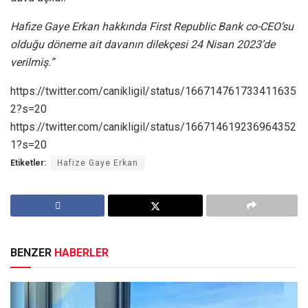
Hafize Gaye Erkan hakkında First Republic Bank co-CEO’su
olduğu döneme ait davanın dilekçesi 24 Nisan 2023’de
verilmiş.”
https://twitter.com/canikligil/status/166714761733411635
2?s=20
https://twitter.com/canikligil/status/166714619236964352
1?s=20
Etiketler:
Hafize Gaye Erkan
BENZER
HABERLER