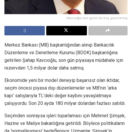
Kavcıoğlu son günü de boş geçmemiş
Merkez Bankası (MB) başkanlığından alınıp Bankacılık
Düzenleme ve Denetleme Kurumu (BDDK) başkanlığına
getirilen Şahap Kavcıoğlu, son gün piyasaya müdahale için
rezervden 1,5 milyar dolar daha satmış.
Ekonomide yeni bir model deneyip başarısız olan iktidar,
seçim öncesi piyasa dışı düzenlemeler ve MB’nin ‘arka
kapı’ satışlarıyla TL’deki değer kaybını yavaşlatmaya
çalışıyordu. Son 20 ayda 180 milyar dolardan fazlası satıldı.
Seçimden sonraysa işleri toparlaması için Mehmet Şimşek,
Hazine ve Maliye bakanlığına getirildi. Böylece politikaların
da ‘normalleşmesi’ hedefleniyor. Uzmanlar, Şimşek’in