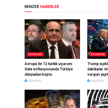
BENZER
HABERLER
EKONOMI
EKONOMI
Avrupa ile 12 katlık uçurum:
Trump açık
Gıda enflasyonunda Türkiye
dakikalar ö
dünyadan koptu
vurgun yapt
2026-03-30
2026-03-24