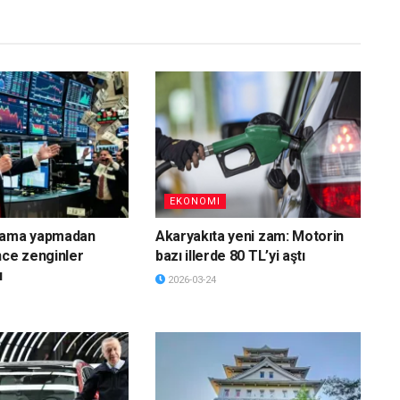
EKONOMI
lama yapmadan
Akaryakıta yeni zam: Motorin
nce zenginler
bazı illerde 80 TL’yi aştı
ı
2026-03-24