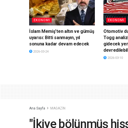
EKONOMI
EKONOMI
İslam Memiş’ten altın ve gümüş
Otomotiv du
uyarısı: Bitti sanmayın, yıl
Togg analiz
sonuna kadar devam edecek
gidecek yer
devredilebil
2026-03-24
2026-03-10
Ana Sayfa
MAGAZİN
"İkiye bölünmüş hi