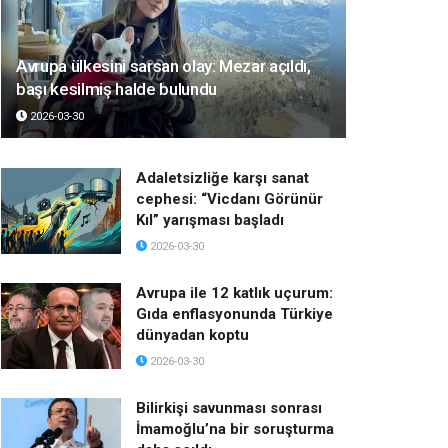
Avrupa ülkesini sarsan olay: Mezar açıldı,
başı kesilmiş halde bulundu
2026-03-30
Adaletsizliğe karşı sanat
cephesi: “Vicdanı Görünür
Kıl” yarışması başladı
2026-03-30
Avrupa ile 12 katlık uçurum:
Gıda enflasyonunda Türkiye
dünyadan koptu
2026-03-30
Bilirkişi savunması sonrası
İmamoğlu’na bir soruşturma