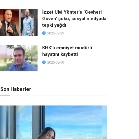
İzzet Ulvi Yönter’e ‘Cevheri
Güven’ şoku; sosyal medyada
tepki yağdı
2025-02-23
KHK’lı emniyet müdürü
hayatını kaybetti
2025-02-10
Son Haberler