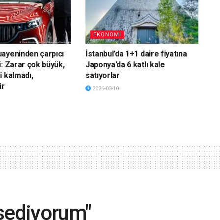
EKONOMI
ayeninden çarpıcı
İstanbul’da 1+1 daire fiyatına
i: Zarar çok büyük,
Japonya’da 6 katlı kale
i kalmadı,
satıyorlar
ir
2026-03-10
ssediyorum"