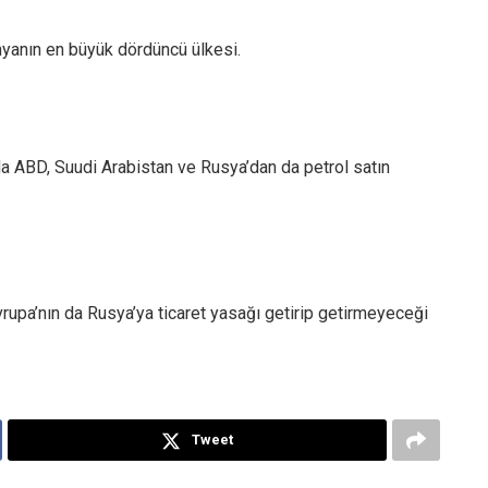
nyanın en büyük dördüncü ülkesi.
da ABD, Suudi Arabistan ve Rusya’dan da petrol satın
upa’nın da Rusya’ya ticaret yasağı getirip getirmeyeceği
Tweet