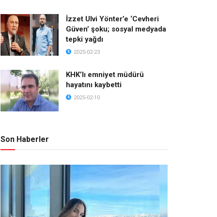
İzzet Ulvi Yönter’e ‘Cevheri
Güven’ şoku; sosyal medyada
tepki yağdı
2025-02-23
KHK’lı emniyet müdürü
hayatını kaybetti
2025-02-10
Son Haberler