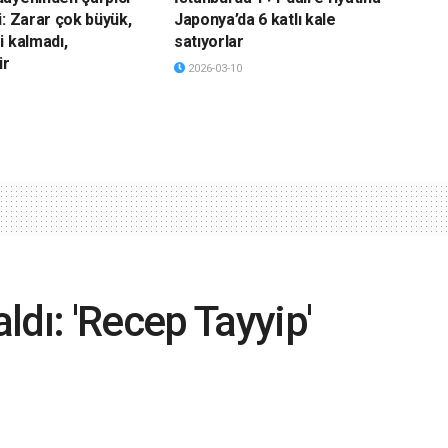
i: Zarar çok büyük,
Japonya’da 6 katlı kale
i kalmadı,
satıyorlar
ir
2026-03-10
dı: 'Recep Tayyip'
stedi; memurlar,
ar” diyerek vatandaşı