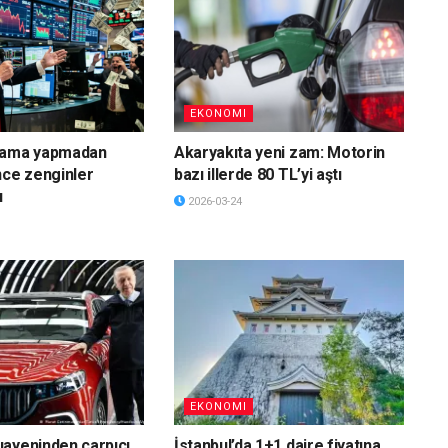
EKONOMI
lama yapmadan
Akaryakıta yeni zam: Motorin
nce zenginler
bazı illerde 80 TL’yi aştı
ı
2026-03-24
EKONOMI
ayeninden çarpıcı
İstanbul’da 1+1 daire fiyatına