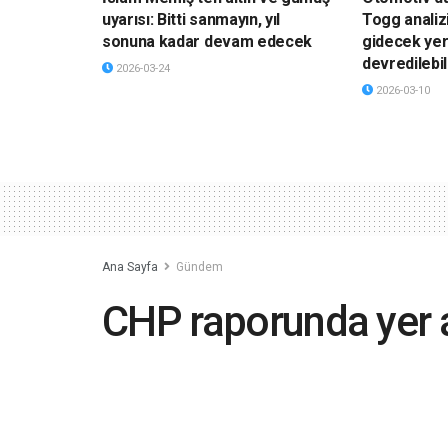
uyarısı: Bitti sanmayın, yıl
Togg analiz
sonuna kadar devam edecek
gidecek yer
devredilebil
2026-03-24
2026-03-10
Ana Sayfa
Gündem
CHP raporunda yer al
ismini değiştirmek i
“Tayinimizi çıkarırl