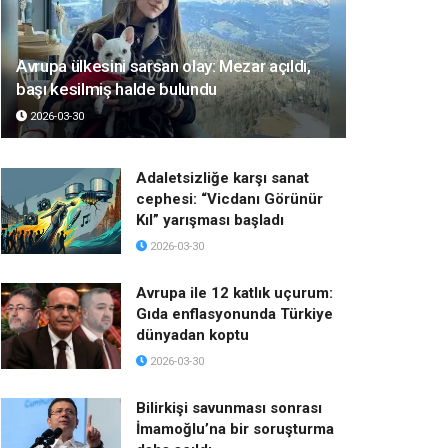
Avrupa ülkesini sarsan olay: Mezar açıldı,
başı kesilmiş halde bulundu
2026-03-30
Adaletsizliğe karşı sanat
cephesi: “Vicdanı Görünür
Kıl” yarışması başladı
2026-03-30
Avrupa ile 12 katlık uçurum:
Gıda enflasyonunda Türkiye
dünyadan koptu
2026-03-30
Bilirkişi savunması sonrası
İmamoğlu’na bir soruşturma