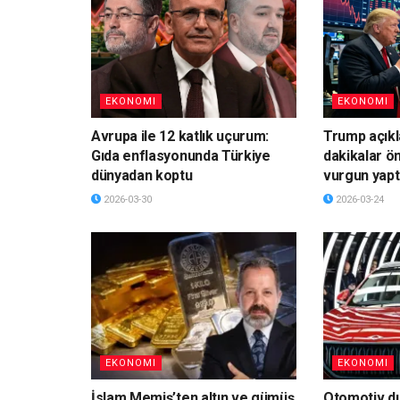
EKONOMI
EKONOMI
Avrupa ile 12 katlık uçurum:
Trump açık
Gıda enflasyonunda Türkiye
dakikalar ö
dünyadan koptu
vurgun yapt
2026-03-30
2026-03-24
EKONOMI
EKONOMI
İslam Memiş’ten altın ve gümüş
Otomotiv du