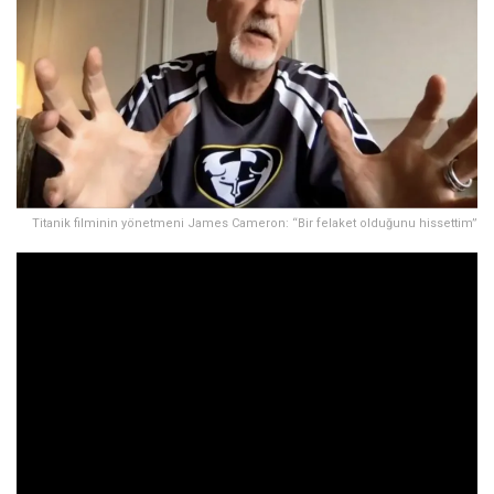
Titanik filminin yönetmeni James Cameron: “Bir felaket olduğunu hissettim”
Titanik’in yönetmeni James Cameron, filme ilham veren
gerçek hayattaki trajediyle OceanGate’in Titan
adlı denizaltısının başına gelenler arasındaki benzerlikler
karşısında hayrete düştü.
Dünya birkaç gündür, Titanik batığını keşfe çıkan ve 5 kişiyi
taşıyan turistik denizaltının Atlas Okyanusu’nda