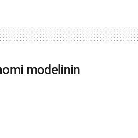
onomi modelinin
Kavcıoğlu’nu suçluyormuş