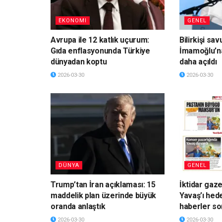
EKONOMI
GENEL
Avrupa ile 12 katlık uçurum:
Bilirkişi sa
Gıda enflasyonunda Türkiye
İmamoğlu’n
dünyadan koptu
daha açıldı
2026-03-30
2026-03-30
DÜNYA
GENEL
Trump’tan İran açıklaması: 15
İktidar gaz
maddelik plan üzerinde büyük
Yavaş’ı hede
oranda anlaştık
haberler so
2026-03-30
2026-03-30