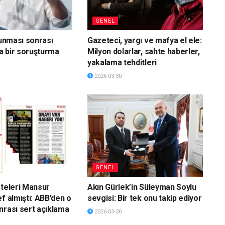
GENEL
vunması sonrası
Gazeteci, yargı ve mafya el ele:
a bir soruşturma
Milyon dolarlar, sahte haberler,
yakalama tehditleri
2026-03-30
GENEL
eteleri Mansur
Akın Gürlek’in Süleyman Soylu
f almıştı: ABB’den o
sevgisi: Bir tek onu takip ediyor
nrası sert açıklama
2026-03-30