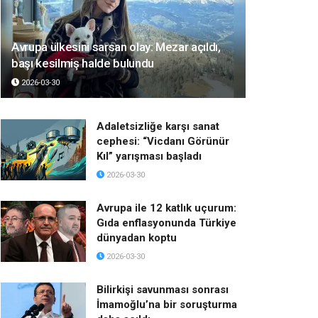
Avrupa ülkesini sarsan olay: Mezar açıldı,
başı kesilmiş halde bulundu
2026-03-30
Adaletsizliğe karşı sanat
cephesi: “Vicdanı Görünür
Kıl” yarışması başladı
2026-03-30
Avrupa ile 12 katlık uçurum:
Gıda enflasyonunda Türkiye
dünyadan koptu
2026-03-30
Bilirkişi savunması sonrası
İmamoğlu’na bir soruşturma