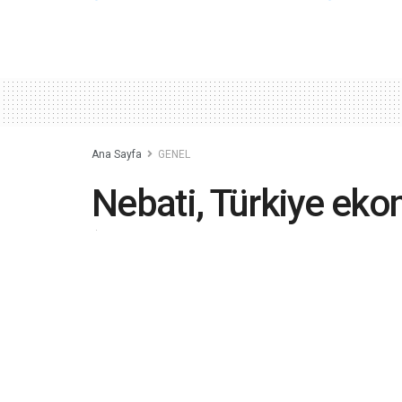
Ana Sayfa
GENEL
Nebati, Türkiye ek
‘başarısızlığı’nda 
2023-09-05