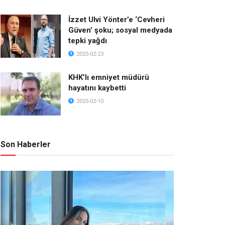
İzzet Ulvi Yönter’e ‘Cevheri
Güven’ şoku; sosyal medyada
tepki yağdı
2025-02-23
KHK’lı emniyet müdürü
hayatını kaybetti
2025-02-10
Son Haberler